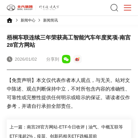
新闻中心
新闻简讯
梧桐车联连续三年荣获高工智能汽车年度奖项-南宫
28官方网站
2026/01/02
分享到
【免责声明】本文仅代表作者本人观点，与无关。站对文
中陈述、观点判断保持中立，不对所包含内容的准确性、
可靠性或完整性提供任何明示或暗示的保证。请读者仅作
参考，并请自行承担全部责任。
上一篇：南宫28官方网站-ETF今日收评 | 油气、中概互联等
ETF涨超2%，疫苗、创新药相关ETF跌幅居前