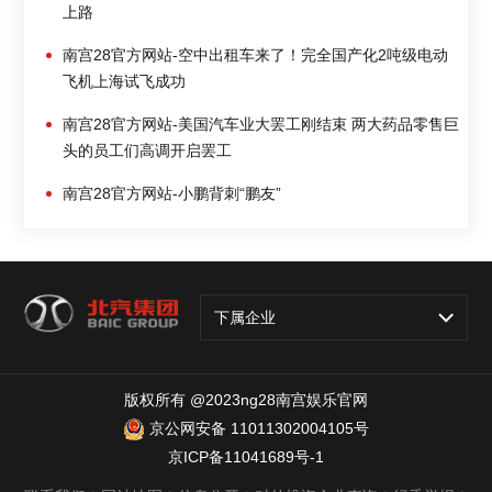
上路
南宫28官方网站-空中出租车来了！完全国产化2吨级电动
飞机上海试飞成功
南宫28官方网站-美国汽车业大罢工刚结束 两大药品零售巨
头的员工们高调开启罢工
南宫28官方网站-小鹏背刺“鹏友”
下属企业
版权所有 @2023ng28南宫娱乐官网
京公网安备 11011302004105号
京ICP备11041689号-1