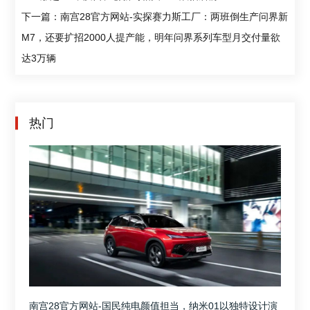
下一篇：南宫28官方网站-实探赛力斯工厂：两班倒生产问界新
M7，还要扩招2000人提产能，明年问界系列车型月交付量欲
达3万辆
热门
南宫28官方网站-国民纯电颜值担当，纳米01以独特设计演