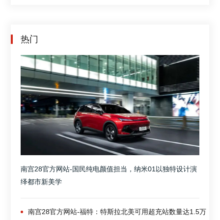
热门
南宫28官方网站-国民纯电颜值担当，纳米01以独特设计演
绎都市新美学
南宫28官方网站-福特：特斯拉北美可用超充站数量达1.5万