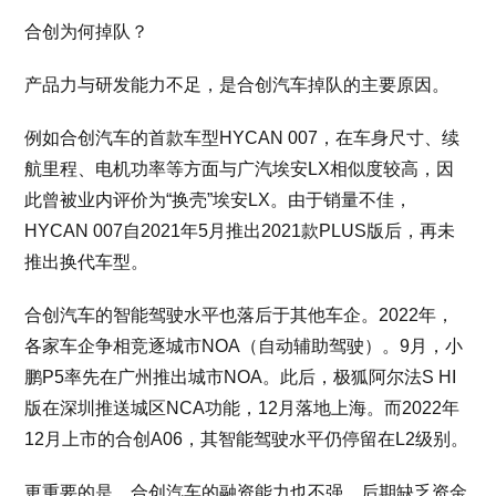
合创为何掉队？
产品力与研发能力不足，是合创汽车掉队的主要原因。
例如合创汽车的首款车型HYCAN 007，在车身尺寸、续
航里程、电机功率等方面与广汽埃安LX相似度较高，因
此曾被业内评价为“换壳”埃安LX。由于销量不佳，
HYCAN 007自2021年5月推出2021款PLUS版后，再未
推出换代车型。
合创汽车的智能驾驶水平也落后于其他车企。2022年，
各家车企争相竞逐城市NOA（自动辅助驾驶）。9月，小
鹏P5率先在广州推出城市NOA。此后，极狐阿尔法S HI
版在深圳推送城区NCA功能，12月落地上海。而2022年
12月上市的合创A06，其智能驾驶水平仍停留在L2级别。
更重要的是，合创汽车的融资能力也不强，后期缺乏资金