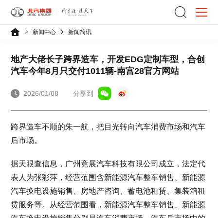
新闻中心
新闻简讯
地产大佬长子跨界造车，开发EDG定制车型，合创
汽车今年8月只交付1011辆-南宫28官方网站
2026/01/08
分享到
跨界造车不顺的朱一航，把目光转向汽车消费市场和汽车
后市场。
据天眼查信息，广州竞展汽车科技有限公司成立，法定代
表人为张彩萍，经营范围含新能源汽车整车销售、新能源
汽车换电设施销售、房地产咨询、蓄电池租赁、集装箱租
赁服务等。从经营范围看，新能源汽车整车销售、新能源