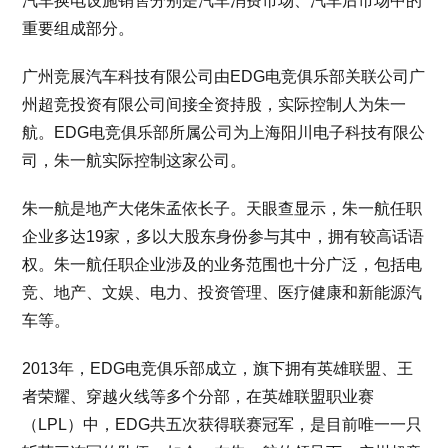
汽车换电设施销售分别是汽车消费市场、汽车后市场中的
重要组成部分。
广州竞展汽车科技有限公司由EDG电竞俱乐部关联公司广
州超竞投资有限公司间接全资持股，实际控制人为朱一
航。EDG电竞俱乐部所属公司为上海阳川电子科技有限公
司，朱一航实际控制这家公司。
朱一航是地产大佬朱孟依长子。天眼查显示，朱一航任职
企业多达19家，多以大股东身份参与其中，拥有较高话语
权。朱一航任职企业涉及的业务范围也十分广泛，包括电
竞、地产、文娱、电力、投资管理、医疗健康和新能源汽
车等。
2013年，EDG电竞俱乐部成立，旗下拥有英雄联盟、王
者荣耀、穿越火线等多个分部，在英雄联盟职业赛
（LPL）中，EDG共五次获得联赛冠军，是目前唯一一只