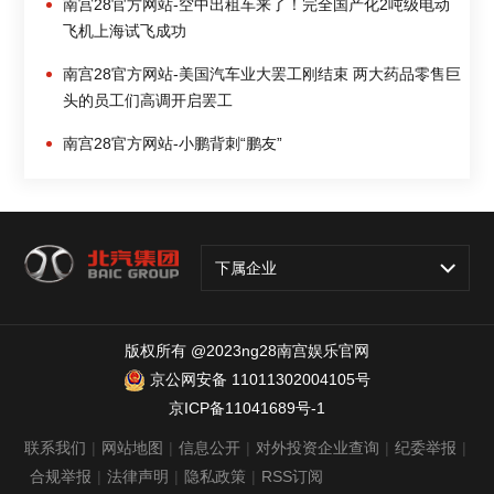
南宫28官方网站-空中出租车来了！完全国产化2吨级电动
飞机上海试飞成功
南宫28官方网站-美国汽车业大罢工刚结束 两大药品零售巨
头的员工们高调开启罢工
南宫28官方网站-小鹏背刺“鹏友”
下属企业
版权所有 @2023ng28南宫娱乐官网
京公网安备 11011302004105号
京ICP备11041689号-1
联系我们
|
网站地图
|
信息公开
|
对外投资企业查询
|
纪委举报
|
合规举报
|
法律声明
|
隐私政策
|
RSS订阅