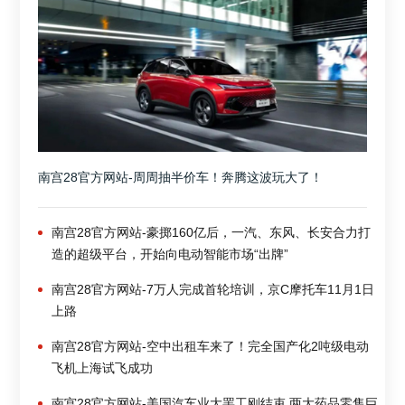
南宫28官方网站-周周抽半价车！奔腾这波玩大了！
南宫28官方网站-豪掷160亿后，一汽、东风、长安合力打
造的超级平台，开始向电动智能市场“出牌”
南宫28官方网站-7万人完成首轮培训，京C摩托车11月1日
上路
南宫28官方网站-空中出租车来了！完全国产化2吨级电动
飞机上海试飞成功
南宫28官方网站-美国汽车业大罢工刚结束 两大药品零售巨