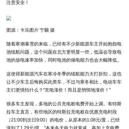
注意安全！
图源：卡乐图片 宁颖 摄
随着寒潮暴雪的来临，已经有不少新能源车主开始抱怨电
池续航问题，这个问题在北方更明显一些，低温会导致电
池的放电速率加快，同时电池的储电能力也会大幅降低。
这使得新能源汽车在寒冷冬季的续航能力大打折扣，这也
让不少车主后悔购买此类车，不过与寒冬相比，电动车车
主们更惧怕什么？“充电涨价！而且是悄悄地涨价！”
很多车主发现，多地的公共充电桩电费开始上调。有特斯
拉车主直言，有些地区的特斯拉充电桩在优惠充电时段
（21:00到次日9:00）的电价，从原本的1.08元/度，已经
涨到了1.29元/度，“本来冬天电力就衰减，再加上充电费