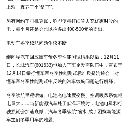
上涨，真养了个‘爹’了”。
另有网约车司机算账，称即使精打细算去充优惠时段的
电，每个月还是会比以往多出400-500元的支出。
电动车冬季续航问题争议不断
继问界汽车回应懂车帝冬季性能测试结果以后，12月11
日，长城汽车(601633)也加入了车企发声队伍中，宣布于
12月14日举行懂车帝冬季性能测试标准质疑沟通会，对
懂车帝冬季性能测试中反映的汽车续航问题进行解释。
冬季续航里程缩短、电池充电速度变慢、空调暖风系统耗
电量大……当新能源汽车处于低温环境时，电池电量和行
驶损耗会加速衰减，汽车冬季续航“缩水”成了困扰新能源
车主们冬季用车的难题。