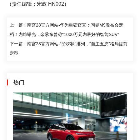
（责任编辑：宋政 HN002）
上一篇：南宫28官方网站-华为重磅官宣：问界M9发布会定
档！内饰曝光，余承东曾称“1000万元内最好的智能SUV”
下一篇：南宫28官方网站-“阶梯状”排列，“自主五虎”格局提前
定型
热门