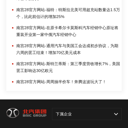
南宫28官方网站-福特：特斯拉北美可用超充站数量达1.5万
个，比此前估计的增加25%
南宫28官方网站-在原卡希尔卡莫斯科汽车经销中心原址将
重装开业第一家中俄汽车经销中心
南宫28官方网站-通用汽车与美国工会达成初步协议，为期
六周的罢工结束！增加70亿美元成本
南宫28官方网站-斯特兰蒂斯：第三季度营收增长7%，美国
罢工影响达30亿欧元
南宫28官方网站-周周抽半价车！奔腾这波玩大了！
下属企业