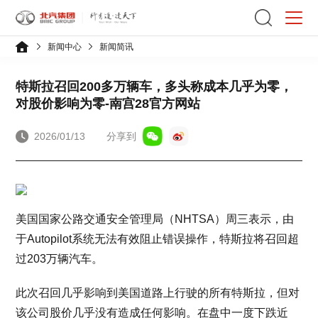
新闻中心
新闻简讯
特斯拉召回200多万辆车，多头称成本几乎为零，
对股价影响为零-南宫28官方网站
2026/01/13
分享到
美国国家公路交通安全管理局（NHTSA）周三表示，由
于Autopilot系统无法有效阻止错误操作，特斯拉将召回超
过203万辆汽车。
此次召回几乎影响到美国道路上行驶的所有特斯拉，但对
该公司股价几乎没有造成任何影响。在盘中一度下跌近