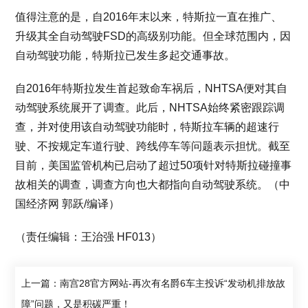
值得注意的是，自2016年末以来，特斯拉一直在推广、
升级其全自动驾驶FSD的高级别功能。但全球范围内，因
自动驾驶功能，特斯拉已发生多起交通事故。
自2016年特斯拉发生首起致命车祸后，NHTSA便对其自
动驾驶系统展开了调查。此后，NHTSA始终紧密跟踪调
查，并对使用该自动驾驶功能时，特斯拉车辆的超速行
驶、不按规定车道行驶、跨线停车等问题表示担忧。截至
目前，美国监管机构已启动了超过50项针对特斯拉碰撞事
故相关的调查，调查方向也大都指向自动驾驶系统。（中
国经济网 郭跃/编译）
（责任编辑：王治强 HF013）
上一篇：南宫28官方网站-再次有名爵6车主投诉“发动机排放故
障”问题，又是积碳严重！