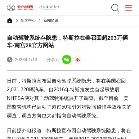
新闻中心
新闻简讯
自动驾驶系统存隐患，特斯拉在美召回超203万辆
车-南宫28官方网站
2026/01/13
分享到
日前，特斯拉宣布因自动驾驶系统隐患，将在美国召回
2,031,220辆汽车。自2016年特斯拉发生首起事故后，
NHTSA便对其自动驾驶系统展开了调查。截至目前，美
国监管机构已启动了超过50项针对特斯拉碰撞事故相关的
调查，调查方向也大都指向自动驾驶系统。
日前据外电报道，特斯拉宣布因自动驾驶系统隐患，将在