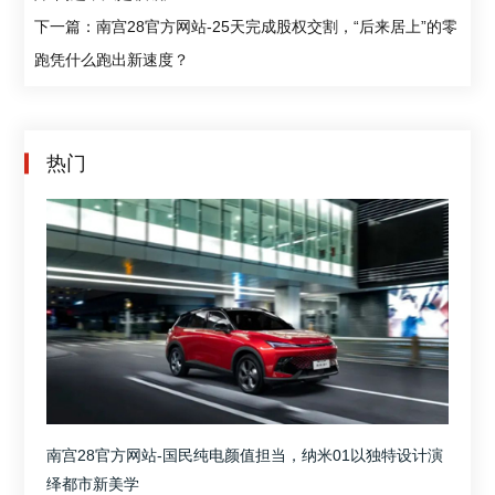
下一篇：南宫28官方网站-25天完成股权交割，“后来居上”的零
跑凭什么跑出新速度？
热门
南宫28官方网站-国民纯电颜值担当，纳米01以独特设计演
绎都市新美学