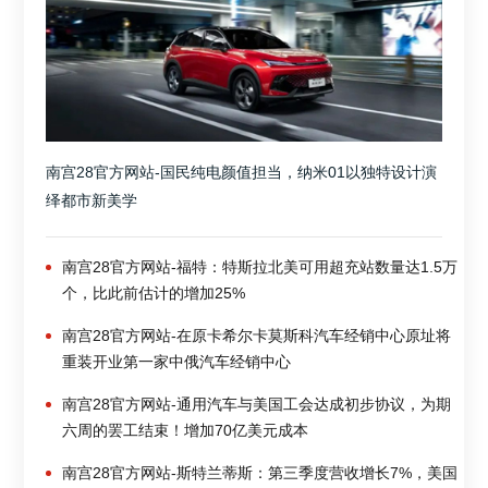
南宫28官方网站-国民纯电颜值担当，纳米01以独特设计演
绎都市新美学
南宫28官方网站-福特：特斯拉北美可用超充站数量达1.5万
个，比此前估计的增加25%
南宫28官方网站-在原卡希尔卡莫斯科汽车经销中心原址将
重装开业第一家中俄汽车经销中心
南宫28官方网站-通用汽车与美国工会达成初步协议，为期
六周的罢工结束！增加70亿美元成本
南宫28官方网站-斯特兰蒂斯：第三季度营收增长7%，美国