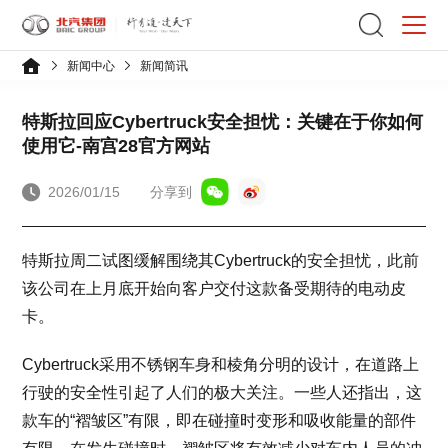
新闻中心
新闻简讯
特斯拉回应Cybertruck安全担忧：关键在于你如何
使用它-南宫28官方网站
2026/01/15
分享到
特斯拉周二试图缓解围绕其Cybertruck的安全担忧，此前
该公司在上月底开始向客户交付这款备受期待的电动皮
卡。
Cybertruck采用不锈钢车身和棱角分明的设计，在道路上
行驶的安全性引起了人们的极大关注。一些人还指出，这
款车的“褶皱区”有限，即在碰撞时变形和吸收能量的部件