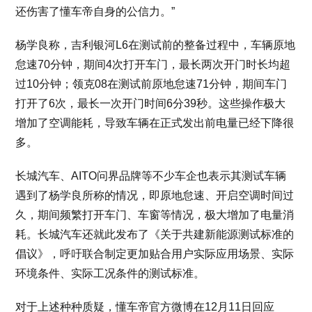
还伤害了懂车帝自身的公信力。”
杨学良称，吉利银河L6在测试前的整备过程中，车辆原地
怠速70分钟，期间4次打开车门，最长两次开门时长均超
过10分钟；领克08在测试前原地怠速71分钟，期间车门
打开了6次，最长一次开门时间6分39秒。这些操作极大
增加了空调能耗，导致车辆在正式发出前电量已经下降很
多。
长城汽车、AITO问界品牌等不少车企也表示其测试车辆
遇到了杨学良所称的情况，即原地怠速、开启空调时间过
久，期间频繁打开车门、车窗等情况，极大增加了电量消
耗。长城汽车还就此发布了《关于共建新能源测试标准的
倡议》，呼吁联合制定更加贴合用户实际应用场景、实际
环境条件、实际工况条件的测试标准。
对于上述种种质疑，懂车帝官方微博在12月11日回应