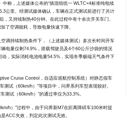
中称，上述媒体公布的“插混组统一 WLTC×4标准纯电续
55.3公里。经测试媒体确认，车辆在正式测试前进行了共计
度后，又持续制热40分钟。在此过程中有十余次开关车门、
增加了空调能耗，导致电量快速下降。
限及空调持续制热条件下，（上述媒体测试）多次长时间开车
辆电量仅剩74.9%，搭载驾驶员及4个60公斤沙袋的情况
启动，实际消耗电池电量54.5%，实现冬季极端天气条件下
ve Cruise Control，自适应巡航控制系统）对静态假车
态假车测试（60km/h）”等项目中，问界系列车型表现较好。
试（60km/h）”的通过率仅为33.3%。
km/h）”过程中，由于问界新M7在距离障碍车100米时提
为是ACC失效，判定此次测试无效。