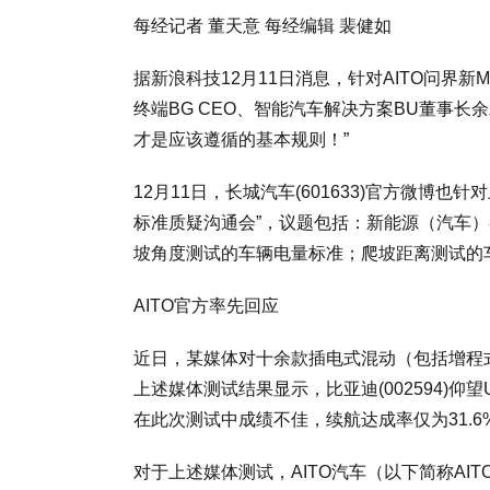
每经记者 董天意 每经编辑 裴健如
据新浪科技12月11日消息，针对AITO问界
终端BG CEO、智能汽车解决方案BU董事
才是应该遵循的基本规则！”
12月11日，长城汽车(601633)官方微博也
标准质疑沟通会”，议题包括：新能源（汽车
坡角度测试的车辆电量标准；爬坡距离测试的
AITO官方率先回应
近日，某媒体对十余款插电式混动（包括增程
上述媒体测试结果显示，比亚迪(002594)仰
在此次测试中成绩不佳，续航达成率仅为31.6
对于上述媒体测试，AITO汽车（以下简称AIT