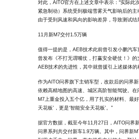
对此，AITO官方在上述文章中表示：“实际此次报警是车
紧急制动）系统受到极端雪雾天气影响后的主
由于受到风速和风向的影响差异，导致测试结
11月新M7交付1.5万辆
值得一提的是，AEB技术此前曾引发小鹏汽车
曾发布《不打无谓嘴仗，打赢安全硬仗！》的文章，
AEB技术的先进性，其中就曾援引上述媒体的
作为AITO问界旗下主销车型，改款后的问界新M7
依赖高精地图的高速、城区高阶智能驾驶。在
M7上重金投入五个亿，用了扎实的材料、最好
天花板’，更是‘智能安全天花板’。”
据官方数据，截至今年11月27日，AITO问界
问界系列共交付新车1.9万辆。其中，问界新M