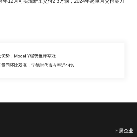
12月可实现新车交付2.3万辆，2024年起单月交付能力
优势，Model Y强势反弹夺冠
车量同环比双涨，宁德时代市占率近44%
下属企业