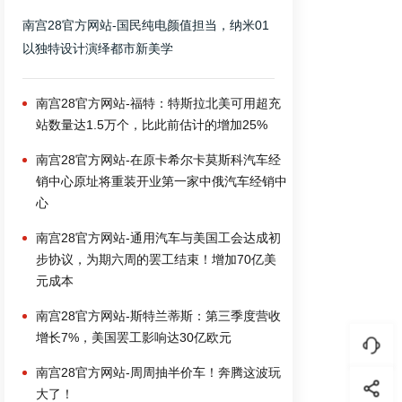
南宫28官方网站-国民纯电颜值担当，纳米01
以独特设计演绎都市新美学
南宫28官方网站-福特：特斯拉北美可用超充
站数量达1.5万个，比此前估计的增加25%
南宫28官方网站-在原卡希尔卡莫斯科汽车经
销中心原址将重装开业第一家中俄汽车经销中
心
南宫28官方网站-通用汽车与美国工会达成初
步协议，为期六周的罢工结束！增加70亿美
元成本
南宫28官方网站-斯特兰蒂斯：第三季度营收
增长7%，美国罢工影响达30亿欧元
南宫28官方网站-周周抽半价车！奔腾这波玩
大了！