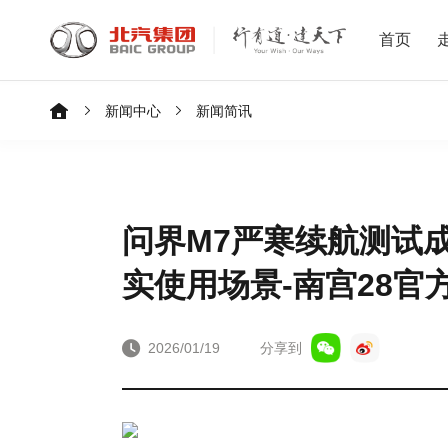
首页
新闻中心
新闻简讯
问界M7严寒续航测试成
实使用场景-南宫28官
2026/01/19
分享到