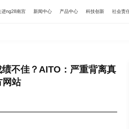
走进ng28南宫
新闻中心
产品中心
科技创新
社会责
绩不佳？AITO：严重背离真
方网站