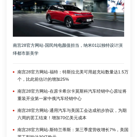
南宫28官方网站-国民纯电颜值担当，纳米01以独特设计演
绎都市新美学
南宫28官方网站-福特：特斯拉北美可用超充站数量达1.5万
个，比此前估计的增加25%
南宫28官方网站-在原卡希尔卡莫斯科汽车经销中心原址将
重装开业第一家中俄汽车经销中心
南宫28官方网站-通用汽车与美国工会达成初步协议，为期
六周的罢工结束！增加70亿美元成本
南宫28官方网站-斯特兰蒂斯：第三季度营收增长7%，美国