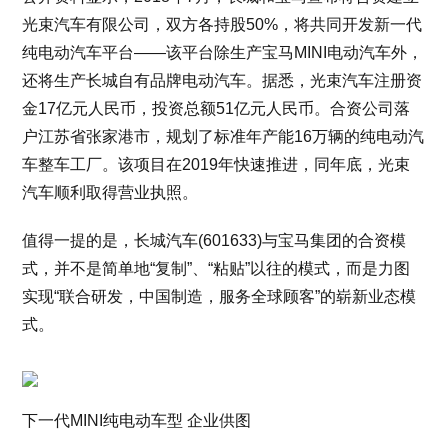
光束汽车有限公司，双方各持股50%，将共同开发新一代
纯电动汽车平台——该平台除生产宝马MINI电动汽车外，
还将生产长城自有品牌电动汽车。据悉，光束汽车注册资
金17亿元人民币，投资总额51亿元人民币。合资公司落
户江苏省张家港市，规划了标准年产能16万辆的纯电动汽
车整车工厂。该项目在2019年快速推进，同年底，光束
汽车顺利取得营业执照。
值得一提的是，长城汽车(601633)与宝马集团的合资模
式，并不是简单地“复制”、“粘贴”以往的模式，而是力图
实现“联合研发，中国制造，服务全球顾客”的崭新业态模
式。
下一代MINI纯电动车型 企业供图