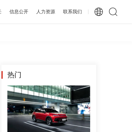
任
信息公开
人力资源
联系我们
热门