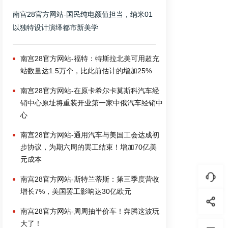
南宫28官方网站-国民纯电颜值担当，纳米01
以独特设计演绎都市新美学
南宫28官方网站-福特：特斯拉北美可用超充
站数量达1.5万个，比此前估计的增加25%
南宫28官方网站-在原卡希尔卡莫斯科汽车经
销中心原址将重装开业第一家中俄汽车经销中
心
南宫28官方网站-通用汽车与美国工会达成初
步协议，为期六周的罢工结束！增加70亿美
元成本
南宫28官方网站-斯特兰蒂斯：第三季度营收
增长7%，美国罢工影响达30亿欧元
南宫28官方网站-周周抽半价车！奔腾这波玩
大了！