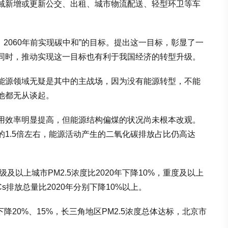
域新增或更新公交、出租、城市物流配送、轻型环卫等车
峰，2060年前实现碳中和”的目标。提出这一目标，彰显了一
同时，推动实现这一目标也有利于我国经济的转型升级。
能源领域无疑是其中的主战场，因为没有能源转型，不能
他都无从谈起。
用效率明显提高，但能源结构偏煤的状况尚未根本改观。
1.5倍左右，能源活动产生的二氧化碳排放占比仍高达
及以上城市PM2.5浓度比2020年下降10%，重度及以上
s排放总量比2020年分别下降10%以上。
降20%、15%，长三角地区PM2.5浓度总体达标，北京市