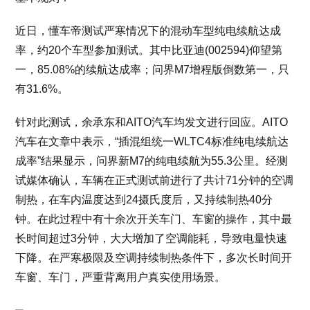
近日，懂车帝测试严寒情况下的混动车型纯电续航达成
率，约20个车型参加测试。其中比亚迪(002594)仰望第
一，85.08%的续航达成率；问界M7增程版倒数第一，只
有31.6%。
针对此测试，余承东和AITO汽车均发文进行回应。AITO
汽车在文章中表示，“插混组统一WLTC4标准纯电续航达
成率”结果显示，问界新M7的纯电续航为55.3公里。经测
试媒体确认，车辆在正式测试前进行了共计71分钟的空调
制热，在车内温度达到24摄氏度后，又持续制热40分
钟。在此过程中有十余次开关车门、车窗的操作，其中最
长时间超过3分钟，大大增加了空调能耗，导致电量快速
下降。在严寒极限及空调持续制热条件下，多次长时间开
车窗、车门，严重背离用户真实使用场景。