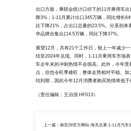
出口方面，乘联会统计口径下的11月乘用车出口
降3%；1-11月累计出口345万辆，同比增长
比下降21%，占出口总量的23.5%。分系别来
华品牌合集出口4.5万辆，同比下降37%。
展望12月，共有21个工作日，较上一年减少
结至2024年兑现。同时，1-11月乘用车市
车企年末的冲刺热情不会很高。此外，今年受
点，但也令旺季难旺，整体走势相对平稳。加
结到期，因此今年12月消费者购买热情将低于
（责任编辑：王治强 HF013）
上一篇：南宫28官方网站-海关总署:1-11月汽车出