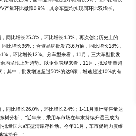
PV产量环比微降0.9%，其余车型均实现同环比双增长。
辆，同比增长25.3%，环比增长4.3%，再次创出历史上的
同比增长36%；合资品牌批发73.6万辆，同比增长18%，
1%，环比增长12%。分车型来看，11月，三大车型批发
，其余均呈现上升趋势。以企业表现来看，11月，批发销量超
家；其中，批发增速超过50%的达9家，增速超过10%的有
，同比增长26.0%，环比增长2.4%；1-11月累计零售量达
长崔东树分析， “近年来，乘用车市场在年末持续升温已成为
小批量国六a车型清库存推动。今年11月，车市促销力度维
继续抬升。”