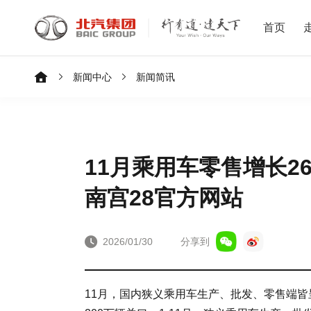
首页
新闻中心
新闻简讯
11月乘用车零售增长2
南宫28官方网站
2026/01/30
分享到
11月，国内狭义乘用车生产、批发、零售端