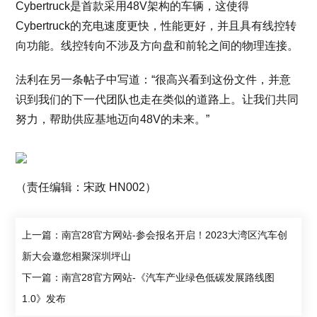
Cybertruck是首款采用48V架构的车辆，这使得
Cybertruck的充电速度更快，性能更好，并且具有线控转
向功能。线控转向不涉及方向盘和前轮之间的物理连接。
法利在另一条帖子中写道：“很高兴看到这份文件，并意
识到我们的下一代团队也走在类似的道路上。让我们共同
努力，帮助供应基地迈向48V的未来。”
（责任编辑：宋政 HN002）
上一篇：南宫28官方网站-参会报名开启！2023大湾区汽车创
新大会邀您相聚深圳坪山
下一篇：南宫28官方网站-《汽车产业绿色低碳发展路线图
1.0》发布