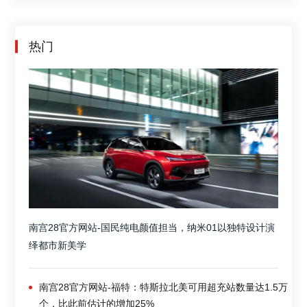
热门
南宫28官方网站-国民纯电颜值担当，纳米01以独特设计演
绎都市新美学
南宫28官方网站-福特：特斯拉北美可用超充站数量达1.5万
个，比此前估计的增加25%