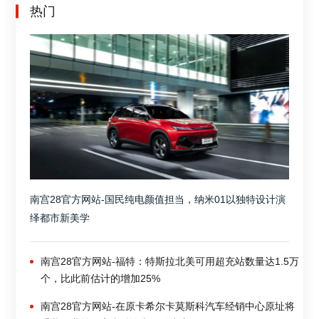
热门
南宫28官方网站-国民纯电颜值担当，纳米01以独特设计演
绎都市新美学
南宫28官方网站-福特：特斯拉北美可用超充站数量达1.5万
个，比此前估计的增加25%
南宫28官方网站-在原卡希尔卡莫斯科汽车经销中心原址将