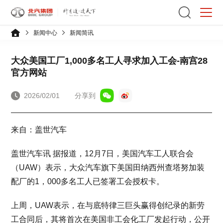
新闻中心
新闻简讯
大众美国工厂1,000多名工人寻求加入工会-南宫28
官方网站
2026/02/01
分享到
来自：盖世汽车
盖世汽车讯 据报道，12月7日，美国汽车工人联合会
（UAW）表示，大众汽车旗下美国田纳西州查塔努加装
配厂的1，000多名工人已签署工会授权卡。
上周，UAW表示，在与底特律三巨头赢得创纪录的新劳
工合同后，其将首次在美国非工会化工厂发起行动，公开