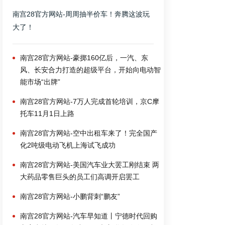
南宫28官方网站-周周抽半价车！奔腾这波玩
大了！
南宫28官方网站-豪掷160亿后，一汽、东
风、长安合力打造的超级平台，开始向电动智
能市场“出牌”
南宫28官方网站-7万人完成首轮培训，京C摩
托车11月1日上路
南宫28官方网站-空中出租车来了！完全国产
化2吨级电动飞机上海试飞成功
南宫28官方网站-美国汽车业大罢工刚结束 两
大药品零售巨头的员工们高调开启罢工
南宫28官方网站-小鹏背刺“鹏友”
南宫28官方网站-汽车早知道丨宁德时代回购