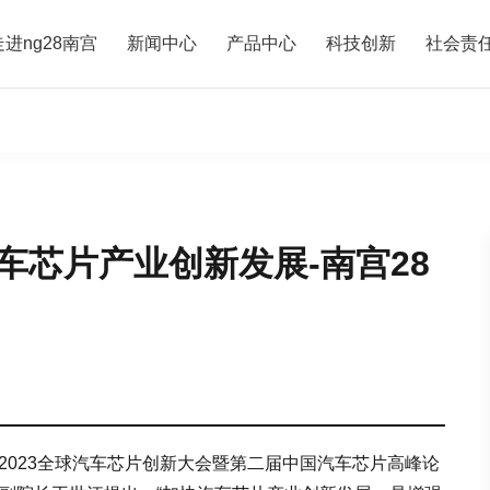
走进ng28南宫
新闻中心
产品中心
科技创新
社会责
车芯片产业创新发展-南宫28
“2023全球汽车芯片创新大会暨第二届中国汽车芯片高峰论