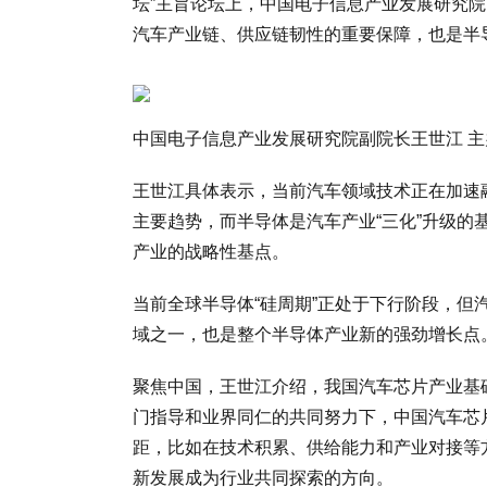
坛”主旨论坛上，中国电子信息产业发展研究
汽车产业链、供应链韧性的重要保障，也是半
中国电子信息产业发展研究院副院长王世江 主
王世江具体表示，当前汽车领域技术正在加速
主要趋势，而半导体是汽车产业“三化”升级
产业的战略性基点。
当前全球半导体“硅周期”正处于下行阶段，
域之一，也是整个半导体产业新的强劲增长点
聚焦中国，王世江介绍，我国汽车芯片产业基
门指导和业界同仁的共同努力下，中国汽车芯
距，比如在技术积累、供给能力和产业对接等
新发展成为行业共同探索的方向。