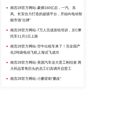
南宫28官方网站-豪掷160亿后，一汽、东
风、长安合力打造的超级平台，开始向电动智
能市场“出牌”
南宫28官方网站-7万人完成首轮培训，京C摩
托车11月1日上路
南宫28官方网站-空中出租车来了！完全国产
化2吨级电动飞机上海试飞成功
南宫28官方网站-美国汽车业大罢工刚结束 两
大药品零售巨头的员工们高调开启罢工
南宫28官方网站-小鹏背刺“鹏友”