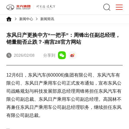
新闻中心
新闻简讯
东风日产更换中方“一把手”：周锋出任副总经理，
销量能否止跌？-南宫28官方网站
2026/02/08
分享到
12月6日，东风汽车(600006)集团有限公司、东风汽车有
限公司、东风日产乘用车公司正式发布通知，宣布东风公
司战略规划与科技发展部原总经理周锋将担任东风汽车有
限公司副总裁、东风日产乘用车公司副总经理。高国林不
再兼任东风日产乘用车公司副总经理职务，继续担任东风
有限公司副总裁。