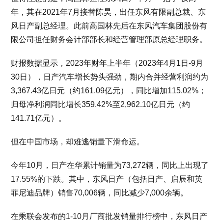
年，其在2021年7月接替陈昊，出任东风有限副总裁、东
风日产副总经理。此前高国林先后在东风汽车集团股份有
限公司担任财务会计部部长和经营管理部原总经理职务。
财报数据显示，2023年财年上半年（2023年4月1日-9月
30日），日产汽车增长势头强劲，期内合并经营利润约为
3,367.43亿日元（约161.09亿元），同比增加115.02%；
归母净利润同比增长359.42%至2,962.10亿日元（约
141.71亿元）。
但在中国市场，却难逃销量下滑命运。
今年10月，日产在华累计销量为73,272辆，同比上出现了
17.55%的下跌。其中，东风日产（包括日产、启辰和英
菲尼迪品牌）销售70,006辆，同比减少7,000余辆。
在乘联会发布的1-10月厂商批发销量排行榜中，东风日产