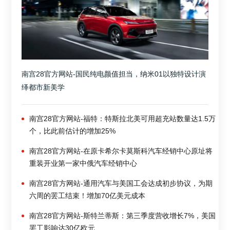
南宫28官方网站-国民纯电颜值担当，纳米01以独特设计演
绎都市新美学
南宫28官方网站-福特：特斯拉北美可用超充站数量达1.5万
个，比此前估计的增加25%
南宫28官方网站-在原卡希尔卡莫斯科汽车经销中心原址将
重装开业第一家中俄汽车经销中心
南宫28官方网站-通用汽车与美国工会达成初步协议，为期
六周的罢工结束！增加70亿美元成本
南宫28官方网站-斯特兰蒂斯：第三季度营收增长7%，美国
罢工影响达30亿欧元