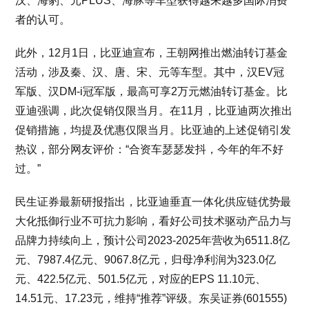
汉、海豹、元PLUS、海豚等车型获得越来越多国际消费
者的认可。
此外，12月1日，比亚迪宣布，王朝网推出燃油转订基金
活动，涉及秦、汉、唐、宋、元等车型。其中，汉EV冠
军版、汉DM-i冠军版，最高可享2万元燃油转订基金。比
亚迪强调，此次促销仅限当月。在11月，比亚迪两次推出
促销措施，均提及优惠仅限当月。比亚迪的上述促销引发
热议，部分网友评价：“合资车瑟瑟发抖，今年的年不好
过。”
民生证券最新研报指出，比亚迪垂直一体化供应链优势最
大化抵御行业不可抗力影响，看好公司技术驱动产品力与
品牌力持续向上，预计公司2023-2025年营收为6511.8亿
元、7987.4亿元、9067.8亿元，归母净利润为323.0亿
元、422.5亿元、501.5亿元，对应的EPS 11.10元、
14.51元、17.23元，维持“推荐”评级。东吴证券(601555)