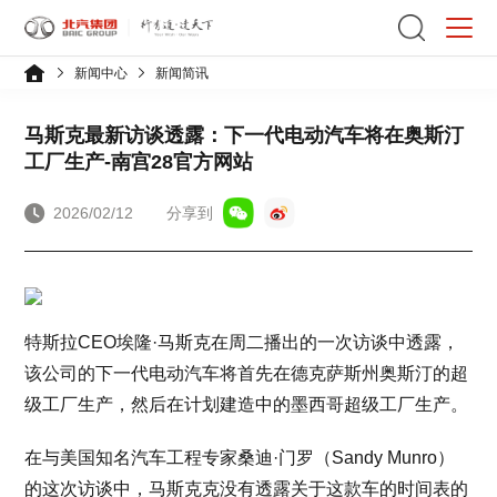
新闻中心
新闻简讯
马斯克最新访谈透露：下一代电动汽车将在奥斯汀
工厂生产-南宫28官方网站
2026/02/12
分享到
特斯拉CEO埃隆·马斯克在周二播出的一次访谈中透露，
该公司的下一代电动汽车将首先在德克萨斯州奥斯汀的超
级工厂生产，然后在计划建造中的墨西哥超级工厂生产。
在与美国知名汽车工程专家桑迪·门罗（Sandy Munro）
的这次访谈中，马斯克克没有透露关于这款车的时间表的