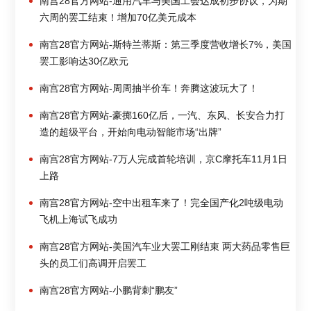
南宫28官方网站-通用汽车与美国工会达成初步协议，为期
六周的罢工结束！增加70亿美元成本
南宫28官方网站-斯特兰蒂斯：第三季度营收增长7%，美国
罢工影响达30亿欧元
南宫28官方网站-周周抽半价车！奔腾这波玩大了！
南宫28官方网站-豪掷160亿后，一汽、东风、长安合力打
造的超级平台，开始向电动智能市场“出牌”
南宫28官方网站-7万人完成首轮培训，京C摩托车11月1日
上路
南宫28官方网站-空中出租车来了！完全国产化2吨级电动
飞机上海试飞成功
南宫28官方网站-美国汽车业大罢工刚结束 两大药品零售巨
头的员工们高调开启罢工
南宫28官方网站-小鹏背刺“鹏友”