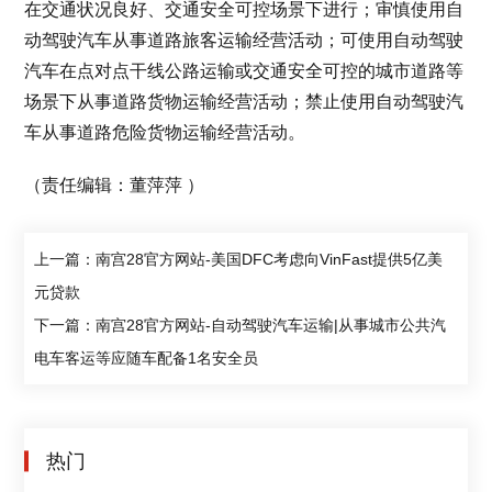
在交通状况良好、交通安全可控场景下进行；审慎使用自
动驾驶汽车从事道路旅客运输经营活动；可使用自动驾驶
汽车在点对点干线公路运输或交通安全可控的城市道路等
场景下从事道路货物运输经营活动；禁止使用自动驾驶汽
车从事道路危险货物运输经营活动。
（责任编辑：董萍萍 ）
上一篇：南宫28官方网站-美国DFC考虑向VinFast提供5亿美
元贷款
下一篇：南宫28官方网站-自动驾驶汽车运输|从事城市公共汽
电车客运等应随车配备1名安全员
热门