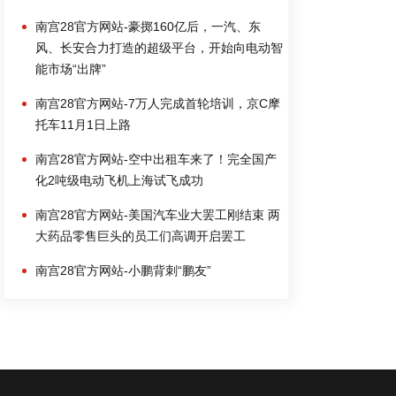
南宫28官方网站-豪掷160亿后，一汽、东
风、长安合力打造的超级平台，开始向电动智
能市场“出牌”
南宫28官方网站-7万人完成首轮培训，京C摩
托车11月1日上路
南宫28官方网站-空中出租车来了！完全国产
化2吨级电动飞机上海试飞成功
南宫28官方网站-美国汽车业大罢工刚结束 两
大药品零售巨头的员工们高调开启罢工
南宫28官方网站-小鹏背刺“鹏友”