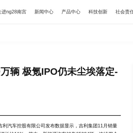
走进ng28南宫
新闻中心
产品中心
科技创新
社会责
万辆 极氪IPO仍未尘埃落定-
，吉利汽车控股有限公司发布数据显示，吉利集团11月销量