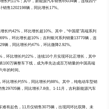
比增长约11%；其中，新能源汽车销售65034辆，连续四个
售1202198辆，同比增长17%。
比增长约42%，环比增长超10%。其中，“中国星”高端系列
69%，环比增长超10%；吉利银河系列销量13770辆，连
29辆，同比增长约47%，环比微降2.92%。
6%，环比增长约22%，连续10个月实现环比正增长，其中
领克第100万辆整车下线，成为率先达成百万销量的中国高端
六年的时间。
辆，环比增长约5%，同比增长约88%。其中，纯电动车型销
售29705辆，同比增长7.8倍。1-11月，吉利新能源汽车
难有起色，11月仅销售3075辆，出现同环比双降。未