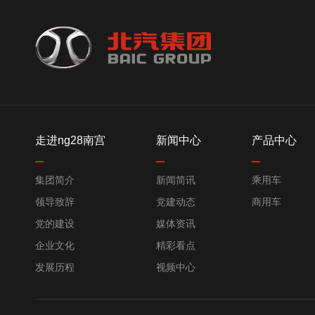
走进ng28南宫
新闻中心
产品中心
集团简介
新闻简讯
乘用车
领导致辞
党建动态
商用车
党的建设
媒体资讯
企业文化
精彩看点
发展历程
视频中心