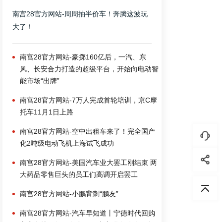
南宫28官方网站-周周抽半价车！奔腾这波玩
大了！
南宫28官方网站-豪掷160亿后，一汽、东
风、长安合力打造的超级平台，开始向电动智
能市场“出牌”
南宫28官方网站-7万人完成首轮培训，京C摩
托车11月1日上路
南宫28官方网站-空中出租车来了！完全国产
化2吨级电动飞机上海试飞成功
南宫28官方网站-美国汽车业大罢工刚结束 两
大药品零售巨头的员工们高调开启罢工
南宫28官方网站-小鹏背刺“鹏友”
南宫28官方网站-汽车早知道丨宁德时代回购