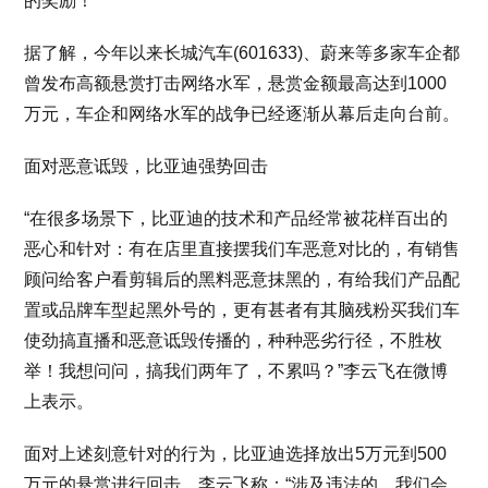
的奖励！”
据了解，今年以来长城汽车(601633)、蔚来等多家车企都
曾发布高额悬赏打击网络水军，悬赏金额最高达到1000
万元，车企和网络水军的战争已经逐渐从幕后走向台前。
面对恶意诋毁，比亚迪强势回击
“在很多场景下，比亚迪的技术和产品经常被花样百出的
恶心和针对：有在店里直接摆我们车恶意对比的，有销售
顾问给客户看剪辑后的黑料恶意抹黑的，有给我们产品配
置或品牌车型起黑外号的，更有甚者有其脑残粉买我们车
使劲搞直播和恶意诋毁传播的，种种恶劣行径，不胜枚
举！我想问问，搞我们两年了，不累吗？”李云飞在微博
上表示。
面对上述刻意针对的行为，比亚迪选择放出5万元到500
万元的悬赏进行回击。李云飞称：“涉及违法的，我们会