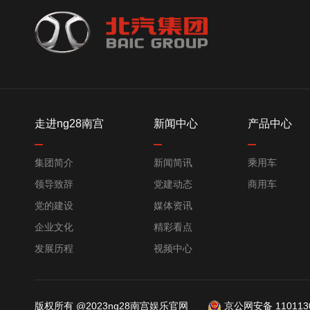
走进ng28南宫
新闻中心
产品中心
集团简介
新闻简讯
乘用车
领导致辞
党建动态
商用车
党的建设
媒体资讯
企业文化
精彩看点
发展历程
视频中心
版权所有 @2023ng28南宫娱乐官网
京公网安备 1101130