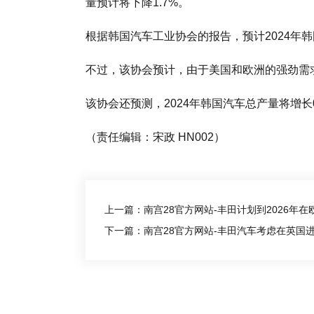
量预计将下降1.7%。
根据韩国汽车工业协会的报告，预计2024年韩
不过，该协会预计，由于美国和欧洲的强劲需求
该协会还预测，2024年韩国汽车总产量将增长0
（责任编辑：宋政 HN002）
上一篇：南宫28官方网站-丰田计划到2026年
下一篇：南宫28官方网站-丰田汽车考虑在英国