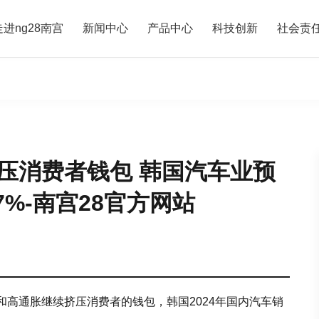
走进ng28南宫
新闻中心
产品中心
科技创新
社会责
压消费者钱包 韩国汽车业预
7%-南宫28官方网站
高通胀继续挤压消费者的钱包，韩国2024年国内汽车销