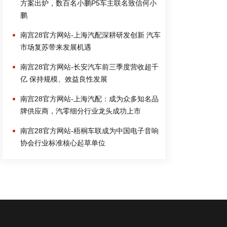
方案出炉，数百名小鹏P5车主联名致信何小
鹏
南宫28官方网站-上海汽配深耕研发创新 汽车
市场复苏带来发展机遇
南宫28官方网站-长安汽车前三季度营收超千
亿 保持规模、效益良性发展
南宫28官方网站-上海汽配：成为众多知名品
牌供应商，汽零细分行业龙头成功上市
南宫28官方网站-梧桐车联成为中国电子音响
协会行业标准核心起草单位