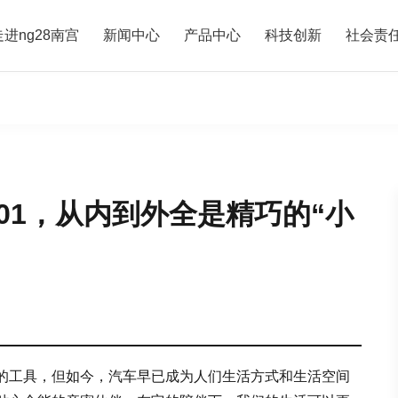
走进ng28南宫
新闻中心
产品中心
科技创新
社会责
01，从内到外全是精巧的“小
的工具，但如今，汽车早已成为人们生活方式和生活空间