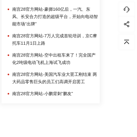
南宫28官方网站-豪掷160亿后，一汽、东
风、长安合力打造的超级平台，开始向电动智
能市场“出牌”
南宫28官方网站-7万人完成首轮培训，京C摩
托车11月1日上路
南宫28官方网站-空中出租车来了！完全国产
化2吨级电动飞机上海试飞成功
南宫28官方网站-美国汽车业大罢工刚结束 两
大药品零售巨头的员工们高调开启罢工
南宫28官方网站-小鹏背刺“鹏友”