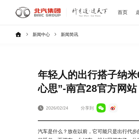
首页
新闻中心
新闻简讯
年轻人的出行搭子纳米
心思”-南宫28官方网站
2026/02/24
分享到
汽车是什么？放在以前，它可能只是出行代步