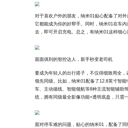
对于喜欢户外的朋友，纳米01贴心配备了对
它都能成为你的好帮手。同时，纳米01在车
去，即可开启充电。总之，有纳米01这样细
面面俱到的智控达人，新手秒变老司机
要成为年轻人的出行搭子，不仅得细致周全，还
领先同级。比如，纳米01配备了12.8英寸智
车、主动循线、智能领航等8种主流智能辅助驾
统，拥有同级最全影像功能+透明底盘，只需
面对停车难的问题，贴心的纳米01，配备了