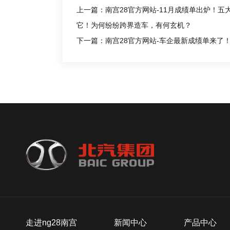
上一篇：南宫28官方网站-11月成绩单出炉！五
它！为何纷纷跨界造车，有何玄机？
下一篇：南宫28官方网站-车企最新成绩单来了
走进ng28南宫
新闻中心
产品中心