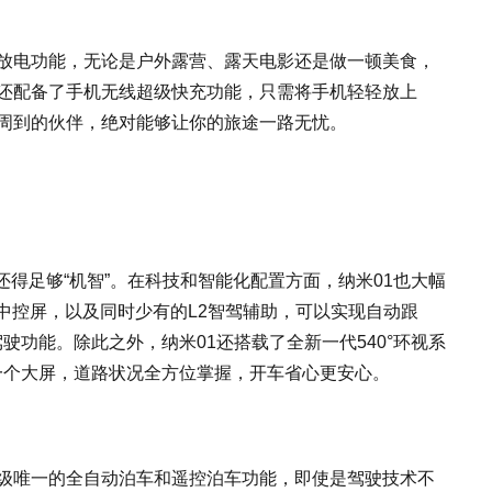
外放电功能，无论是户外露营、露天电影还是做一顿美食，
内还配备了手机无线超级快充功能，只需将手机轻轻放上
心周到的伙伴，绝对能够让你的旅途一路无忧。
得足够“机智”。在科技和智能化配置方面，纳米01也大幅
能中控屏，以及同时少有的L2智驾辅助，可以实现自动跟
驶功能。除此之外，纳米01还搭载了全新一代540°环视系
一个大屏，道路状况全方位掌握，开车省心更安心。
同级唯一的全自动泊车和遥控泊车功能，即使是驾驶技术不