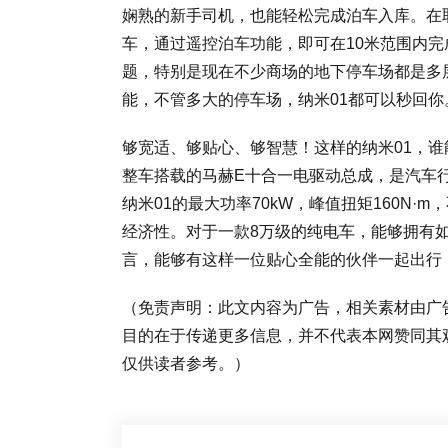
娴熟的新手司机，也能轻松完成泊车入库。在
车，通过遥控泊车功能，即可在10米范围内
题，特别是现在不少商场的地下停车场都是多
能，不管多大的停车场，纳米01都可以秒回你
够宽适、够贴心、够智慧！这样的纳米01，谁
整车搭载的马赫E十合一电驱动总成，是汽车
纳米01的最大功率70kW，峰值扭矩160N
经济性。对于一款8万级的纯电车，能够拥有
言，能够有这样一位贴心全能的伙伴一起出行
（免责声明：此文内容为广告，相关素材由广
目的在于传递更多信息，并不代表本网赞同其
仅供读者参考。）