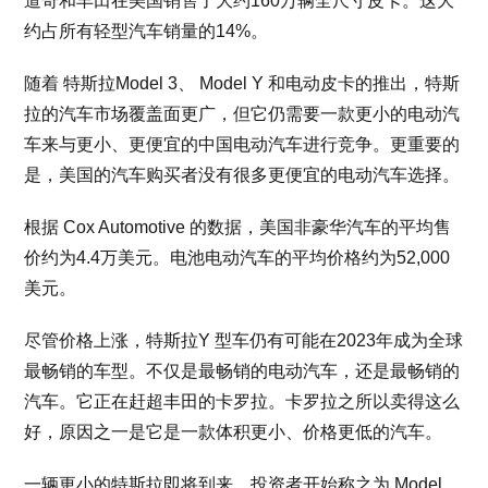
道奇和丰田在美国销售了大约160万辆全尺寸皮卡。这大
约占所有轻型汽车销量的14%。
随着 特斯拉Model 3、 Model Y 和电动皮卡的推出，特斯
拉的汽车市场覆盖面更广，但它仍需要一款更小的电动汽
车来与更小、更便宜的中国电动汽车进行竞争。更重要的
是，美国的汽车购买者没有很多更便宜的电动汽车选择。
根据 Cox Automotive 的数据，美国非豪华汽车的平均售
价约为4.4万美元。电池电动汽车的平均价格约为52,000
美元。
尽管价格上涨，特斯拉Y 型车仍有可能在2023年成为全球
最畅销的车型。不仅是最畅销的电动汽车，还是最畅销的
汽车。它正在赶超丰田的卡罗拉。卡罗拉之所以卖得这么
好，原因之一是它是一款体积更小、价格更低的汽车。
一辆更小的特斯拉即将到来。投资者开始称之为 Model