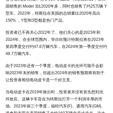
国销售的 Model 3比2020年多，同时也销售了约25万辆 Y
型车。2022年，特斯拉在美国的总销量比2020年高出
150% ，Y型和3型都是热门产品。
投资者已不再关心2022年了。他们关心的是2023年和
2024年。在全球范围内，华尔街预计特斯拉将在2023年
第四季度交付约47.6万辆汽车，在2024年第一季度交付约
48.7万辆汽车。
由于2023年还有一个季度，电动皮卡的光环可能不会影
响2023年末的销售，但超出2024年的销售预期将有助于
让投资者相信电动皮卡是一个好主意。
当电动皮卡在2019年推出时，投资者并没有首先想到光
环效应。这辆卡车旨在为特斯拉打开一个利润丰厚的市
场。2023年前三个季度，福特汽车(F)、通用汽车(GM)、