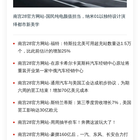
南宫28官方网站-国民纯电颜值担当，纳米01以独特设计演
绎都市新美学
南宫28官方网站-福特：特斯拉北美可用超充站数量达1.5万
个，比此前估计的增加25%
南宫28官方网站-在原卡希尔卡莫斯科汽车经销中心原址将
重装开业第一家中俄汽车经销中心
南宫28官方网站-通用汽车与美国工会达成初步协议，为期
六周的罢工结束！增加70亿美元成本
南宫28官方网站-斯特兰蒂斯：第三季度营收增长7%，美国
罢工影响达30亿欧元
南宫28官方网站-周周抽半价车！奔腾这波玩大了！
南宫28官方网站-豪掷160亿后，一汽、东风、长安合力打