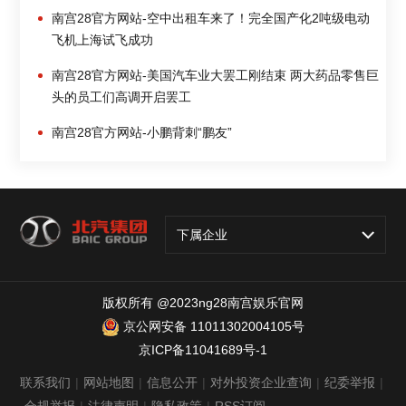
南宫28官方网站-空中出租车来了！完全国产化2吨级电动
飞机上海试飞成功
南宫28官方网站-美国汽车业大罢工刚结束 两大药品零售巨
头的员工们高调开启罢工
南宫28官方网站-小鹏背刺“鹏友”
下属企业
版权所有 @2023ng28南宫娱乐官网
京公网安备 11011302004105号
京ICP备11041689号-1
联系我们
|
网站地图
|
信息公开
|
对外投资企业查询
|
纪委举报
|