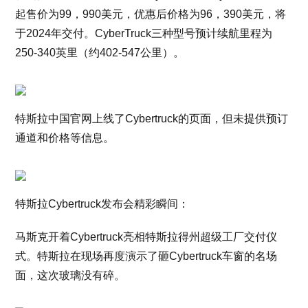
起售价为99，990美元，优惠后价格为96，390美元，将
于2024年交付。CyberTruck三种型号预计续航里程为
250-340英里（约402-547公里）。
特斯拉中国官网上线了Cybertruck的页面，但未提供预订
通道和价格等信息。
特斯拉Cybertruck发布会精彩瞬间：
马斯克开着Cybertruck亮相特斯拉得州超级工厂交付仪
式。特斯拉在现场再度演示了砸Cybertruck车窗的名场
面，这次玻璃没有碎。