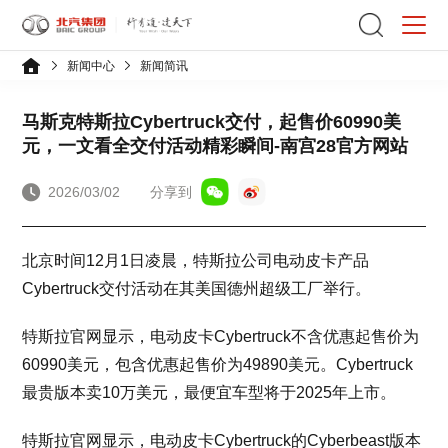
新闻中心
新闻简讯
马斯克特斯拉Cybertruck交付，起售价60990美
元，一文看全交付活动精彩瞬间-南宫28官方网站
2026/03/02
分享到
北京时间12月1日凌晨，特斯拉公司电动皮卡产品
Cybertruck交付活动在其美国德州超级工厂举行。
特斯拉官网显示，电动皮卡Cybertruck不含优惠起售价为
60990美元，包含优惠起售价为49890美元。Cybertruck
最贵版本卖10万美元，最便宜车型将于2025年上市。
特斯拉官网显示，电动皮卡Cybertruck的Cyberbeast版本