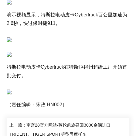
演示视频显示，特斯拉电动皮卡Cybertruck百公里加速为
2.6秒，快过保时捷911。
特斯拉电动皮卡Cybertruck在特斯拉得州超级工厂开始首
批交付。
（责任编辑：宋政 HN002）
上一篇：南宫28官方网站-英轮凯旋召回3000余辆进口
TRIDENT、TIGER SPORT等型号摩托车