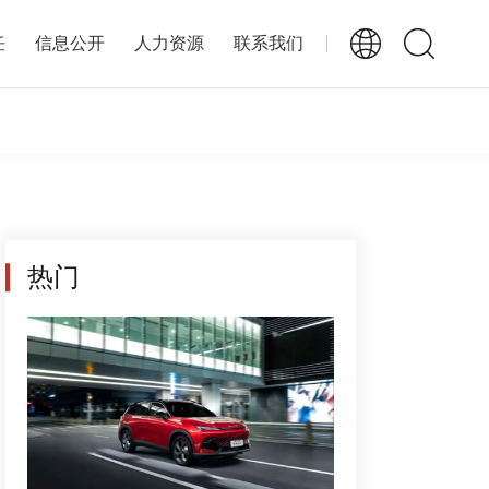
任
信息公开
人力资源
联系我们
热门