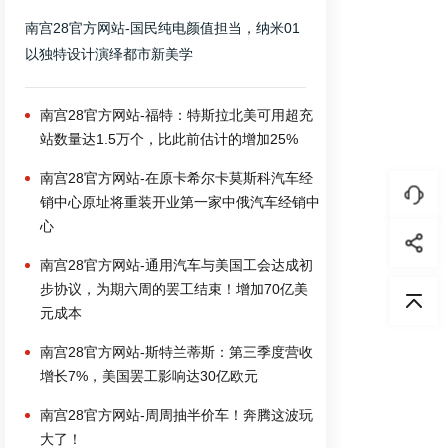
南宫28官方网站-国民纯电颜值担当，纳米01
以独特设计演绎都市新美学
南宫28官方网站-福特：特斯拉北美可用超充
站数量达1.5万个，比此前估计的增加25%
南宫28官方网站-在原卡希尔卡莫斯科汽车经
销中心原址将重装开业第一家中俄汽车经销中
心
南宫28官方网站-通用汽车与美国工会达成初
步协议，为期六周的罢工结束！增加70亿美
元成本
南宫28官方网站-斯特兰蒂斯：第三季度营收
增长7%，美国罢工影响达30亿欧元
南宫28官方网站-周周抽半价车！奔腾这波玩
大了！