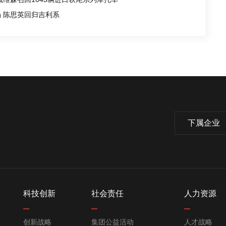
场 陈思英回归吉利系
下属企业
科技创新
社会责任
人力资源
创新战略
集团公益活动
人才战略