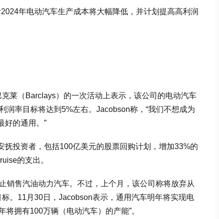
计2024年电动汽车生产成本将大幅降低，并计划提高高利润
在巴克莱（Barclays）的一次活动上表示，该公司的电动汽车
润率目标将达到5%左右。Jacobson称，“我们不想成为
最好的通用。”
抚投资者，包括100亿美元的股票回购计划，增加33%的
uise的支出。
停止销售汽油动力汽车。不过，上个月，该公司称将放弃从
目标。11月30日，Jacobson表示，通用汽车明年将实现电
5年将拥有100万辆（电动汽车）的产能”。