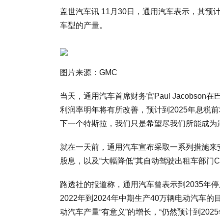
盖世汽车讯 11月30日，通用汽车表示，其预
车型的产量。
图片来源：GMC
当天，通用汽车首席财务官Paul Jacobson
利润率明年将有所改善，预计到2025年息税前利
下一个特斯拉，我们只是希望尽我们所能成为
就在一天前，通用汽车宣布采取一系列措施来安
股息，以及“大幅降低”其自动驾驶出租车部门Cr
路透社的报道称，通用汽车曾表示到2035年
2022年到2024年中期生产40万辆电动汽车的
动汽车产量“有意义”的增长，“仍然预计到202