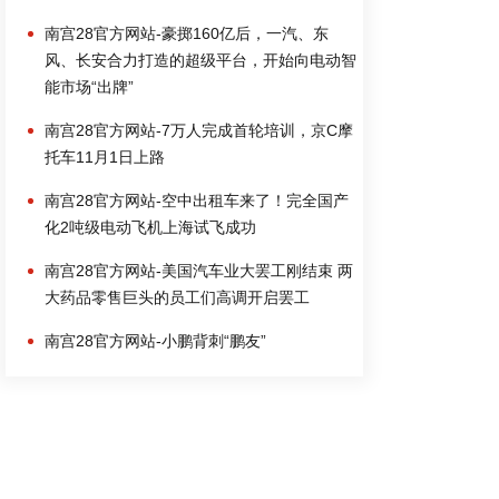
南宫28官方网站-豪掷160亿后，一汽、东
风、长安合力打造的超级平台，开始向电动智
能市场“出牌”
南宫28官方网站-7万人完成首轮培训，京C摩
托车11月1日上路
南宫28官方网站-空中出租车来了！完全国产
化2吨级电动飞机上海试飞成功
南宫28官方网站-美国汽车业大罢工刚结束 两
大药品零售巨头的员工们高调开启罢工
南宫28官方网站-小鹏背刺“鹏友”