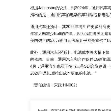
根据Jacobson的说法，到2024年，通用
指出的是，通用汽车的电动汽车利润包括电池
通用汽车还预计，其2024年将生产更多利润更高的
年将大幅减少Bolt的产量，因为我们将关闭这
美国销售的5.6万辆电动汽车几乎都是雪佛兰Bo
此外，通用汽车还预计，电池成本将大幅下降
的依赖。目前，通用汽车和合作伙伴LG新能源（LG 
4月，通用汽车表示正在与三星SDI合资建设一家
2026年及以后推出成本更低的电池。”
（责任编辑：宋政 HN002）
上一篇：南宫28官方网站-车辆存碰撞风险 哈雷