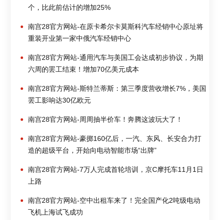
个，比此前估计的增加25%
南宫28官方网站-在原卡希尔卡莫斯科汽车经销中心原址将
重装开业第一家中俄汽车经销中心
南宫28官方网站-通用汽车与美国工会达成初步协议，为期
六周的罢工结束！增加70亿美元成本
南宫28官方网站-斯特兰蒂斯：第三季度营收增长7%，美国
罢工影响达30亿欧元
南宫28官方网站-周周抽半价车！奔腾这波玩大了！
南宫28官方网站-豪掷160亿后，一汽、东风、长安合力打
造的超级平台，开始向电动智能市场“出牌”
南宫28官方网站-7万人完成首轮培训，京C摩托车11月1日
上路
南宫28官方网站-空中出租车来了！完全国产化2吨级电动
飞机上海试飞成功