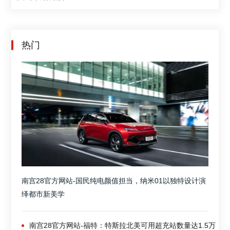
热门
南宫28官方网站-国民纯电颜值担当，纳米01以独特设计演
绎都市新美学
南宫28官方网站-福特：特斯拉北美可用超充站数量达1.5万