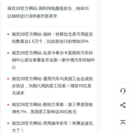
南宫28官方网站-国民纯电颜值担当，纳米01
以独特设计演绎都市新美学
南宫28官方网站-福特：特斯拉北美可用超充
站数量达1.5万个，比此前估计的增加25%
南宫28官方网站-在原卡希尔卡莫斯科汽车经
销中心原址将重装开业第一家中俄汽车经销中
心
南宫28官方网站-通用汽车与美国工会达成初
步协议，为期六周的罢工结束！增加70亿美
元成本
南宫28官方网站-斯特兰蒂斯：第三季度营收
增长7%，美国罢工影响达30亿欧元
南宫28官方网站-周周抽半价车！奔腾这波玩
大了！