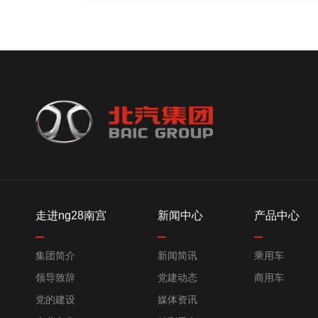
走进ng28南宫
新闻中心
产品中心
集团简介
新闻简讯
乘用车
领导致辞
党建动态
商用车
党的建设
媒体资讯