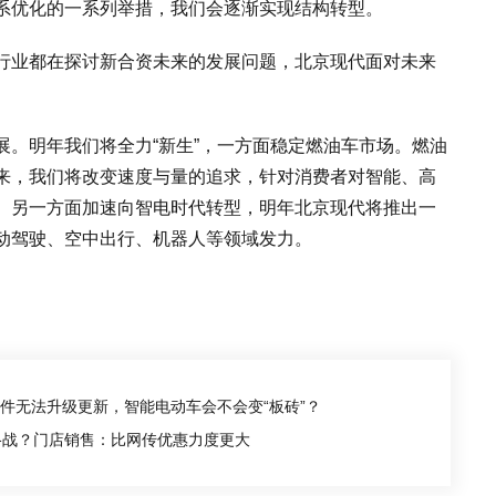
体系优化的一系列举措，我们会逐渐实现结构转型。
行业都在探讨新合资未来的发展问题，北京现代面对未来
展。明年我们将全力“新生”，一方面稳定燃油车市场。燃油
来，我们将改变速度与量的追求，针对消费者对智能、高
。另一方面加速向智电时代转型，明年北京现代将推出一
动驾驶、空中出行、机器人等领域发力。
！软件无法升级更新，智能电动车会不会变“板砖”？
格战？门店销售：比网传优惠力度更大