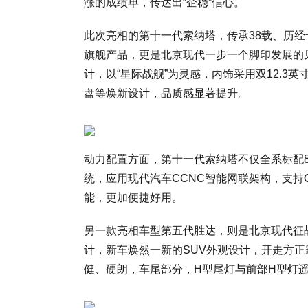
涨的成绩单，传达出“企稳”信心。
此次亮相的第十一代索纳塔，传承38载、历
旗舰产品，更是北京现代一步一个脚印发展的见
计，以“星际战舰”为灵感，内饰采用双12.
盘等焕新设计，品质感显著提升。
动力配置方面，第十一代索纳塔不仅全系标配8
统，应用现代汽车CCNC智能网联架构，支持
能，更加便捷好用。
另一款亮相车型第五代胜达，则是北京现代征
计，新车焕然一新的SUV外观设计，开走方
健、硬朗，车尾部分，H型尾灯与前部H型灯