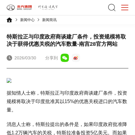
新闻中心
新闻简讯
特斯拉正与印度政府商谈建厂条件，投资规模将取
决于获得优惠关税的汽车数量-南宫28官方网站
2026/03/30
分享到
据知情人士称，特斯拉正与印度政府商谈建厂条件，投资
规模将取决于印度批准其以15%的优惠关税进口的汽车数
量。
消息人士称，特斯拉提出的条件是，如果印度政府批准降
低1.2万辆汽车的关税，特斯拉准备投资5亿美元。而如果