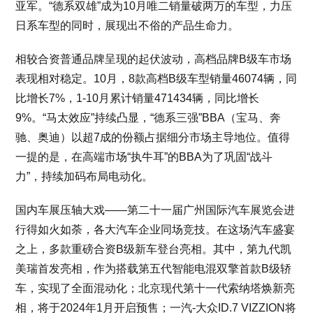
亚军。“德系双雄”成为10月唯二销量破两万的车型，力压
日系车型的同时，展现出不俗的产品生命力。
相较合资普通品牌呈现的起伏波动，高档品牌B级车市场
表现相对稳定。10月，8款高档B级车型销量46074辆，同
比增长7%，1-10月累计销量471434辆，同比增长
9%。“马太效应”持续凸显，“德系三强”BBA（宝马、奔
驰、奥迪）以超7成的份额占据细分市场主导地位。值得
一提的是，在高端市场“执牛耳”的BBA为了巩固“战斗
力”，持续加码布局电动化。
国内车展压轴大戏——第二十一届广州国际汽车展览会进
行得如火如荼，各大汽车企业同场竞技。在这场汽车盛宴
之上，多款重磅合资B级新车登台亮相。其中，第九代凯
美瑞首发亮相，作为搭载第五代智能电混双擎首款B级轿
车，实现了全面混动化；北京现代第十一代索纳塔焕新亮
相，将于2024年1月开启预售；一汽-大众ID.7 VIZZION将