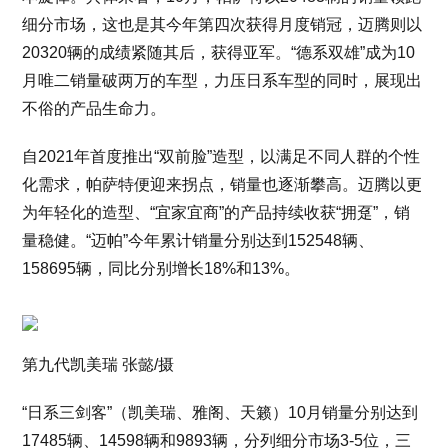
细分市场，这也是其今年第四次获得月度销冠，迈腾则以
20320辆的成绩紧随其后，获得亚军。“德系双雄”成为10
月唯二销量破两万的车型，力压日系车型的同时，展现出
不俗的产品生命力。
自2021年首度推出“双前脸”造型，以满足不同人群的个性
化需求，帕萨特便迎来拐点，销量也逐渐攀高。迈腾以更
为年轻化的造型、“宜家宜商”的产品持续收获“拥趸”，销
量稳健。“迈帕”今年累计销量分别达到152548辆、
158695辆，同比分别增长18%和13%。
第九代凯美瑞 张懿/摄
“日系三剑客”（凯美瑞、雅阁、天籁）10月销量分别达到
17485辆、14598辆和9893辆，分列细分市场3-5位，三