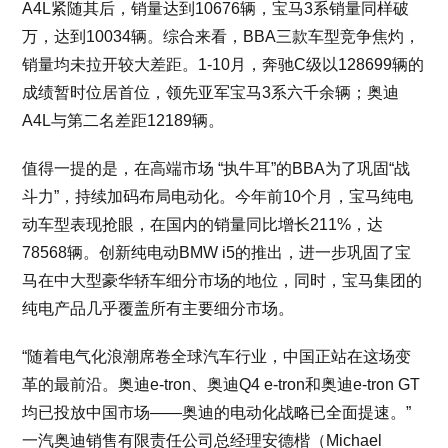
A4L紧随其后，销量达到10676辆，宝马3系销量同样破
万，达到10034辆。综合来看，BBA三款车型竞争焦灼，
销量均未拉开较大差距。1-10月，奔驰C级以128699辆的
成绩暂时位居首位，领先亚军宝马3系六千余辆；奥迪
A4L与第二名差距12189辆。
值得一提的是，在高端市场 “执牛耳”的BBA为了巩固“战
斗力”，持续加码布局电动化。今年前10个月，宝马纯电
动车型表现抢眼，在国内的销量同比增长211%，达
78568辆。创新纯电动BMW i5的推出，进一步巩固了宝
马在中大型豪华轿车细分市场的地位，同时，宝马集团的
纯电产品几乎覆盖所有主要细分市场。
“随着电气化浪潮席卷全球汽车行业，中国正站在这场变
革的最前沿。奥迪e-tron、奥迪Q4 e-tron和奥迪e-tron GT
均已投放中国市场——奥迪的电动化战略已全面提速。”
一汽奥迪销售有限责任公司总经理安德楷（Michael