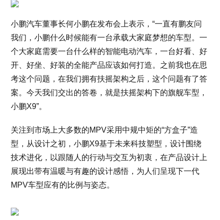
小鹏汽车董事长何小鹏在发布会上表示，“一直有鹏友问
我们，小鹏什么时候能有一台承载大家庭梦想的车型。一
个大家庭需要一台什么样的智能电动汽车，一台好看、好
开、好坐、好装的全能产品应该如何打造。之前我也在思
考这个问题，在我们拥有扶摇架构之后，这个问题有了答
案。今天我们交出的答卷，就是扶摇架构下的旗舰车型，
小鹏X9”。
关注到市场上大多数的MPV采用中规中矩的“方盒子”造
型，从设计之初，小鹏X9基于未来科技塑型，设计围绕
技术进化，以跟随人的行动与交互为初衷，在产品设计上
展现出带有温暖与有趣的设计感悟，为人们呈现下一代
MPV车型应有的比例与姿态。