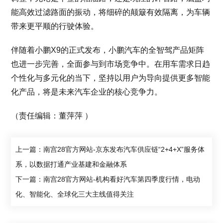
能高效过滤路面的振动，将细碎的颠簸有效隔离，为车辆
带来更平顺的行驶体验。
伴随着小鹏X9的正式发布，小鹏汽车的全智驾产品矩阵
也进一步完善，全面参与到市场竞争中。在用车需求日趋
个性化与多元化的当下，坚持以用户为导向提供更多智能
化产品，将是未来汽车企业的核心竞争力。
（责任编辑：董萍萍 ）
上一篇：南宫28官方网站-京东发布汽车供应链“2+4+X”服务体
系，以数据打通产业基建和金融体系
下一篇：南宫28官方网站-机构看好汽车第四季度行情，电动
化、智能化、全球化三大主线值得关注