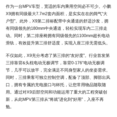
作为一台MPV车型，宽适的车内乘用空间必不可少。小鹏
X9拥有同级最大7.7m2套内面积，是实实在在的阔气“大
户型”。此外，X9第二排标配带中央通道的舒适沙发，拥
有同级领先的180mm中央通道，轻松实现车内二三排走
动。同时，第二排座椅拥有同级领先的1100mm超长电动
滑轨，有效提升第三排舒适度，实现入座三排无需低头。
不仅如此，X9充分考虑了第三排的“友好度”。行业首发第
三排靠背&头枕电动无极调节，靠背0-176°电动无极调
节，几乎可以放平，完全满足不同身型家人的坐姿需求。
同时，三排乘客可独立控制空调，配备了顶部、脚部出风
口，拥有专属的充电接口与杯托，让您常用物品随取随
用。通过对X9后部空间和功能运用了重大的工程突破创
新，从此MPV第三排从“将就”进化到“好用”，入座不再
勉。