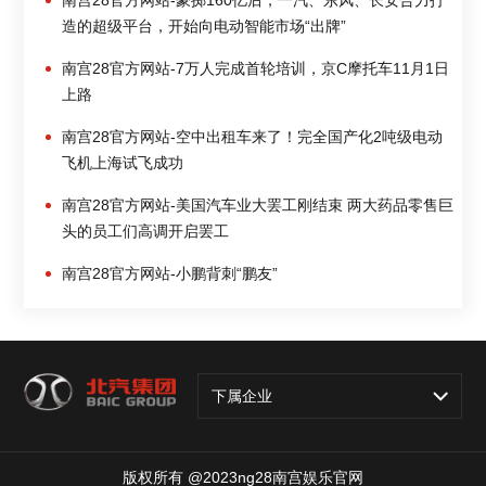
南宫28官方网站-豪掷160亿后，一汽、东风、长安合力打
造的超级平台，开始向电动智能市场“出牌”
南宫28官方网站-7万人完成首轮培训，京C摩托车11月1日
上路
南宫28官方网站-空中出租车来了！完全国产化2吨级电动
飞机上海试飞成功
南宫28官方网站-美国汽车业大罢工刚结束 两大药品零售巨
头的员工们高调开启罢工
南宫28官方网站-小鹏背刺“鹏友”
下属企业
版权所有 @2023ng28南宫娱乐官网