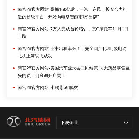
南宫28官方网站-豪掷160亿后，一汽、东风、长安合力打
造的超级平台，开始向电动智能市场“出牌”
南宫28官方网站-7万人完成首轮培训，京C摩托车11月1日
上路
南宫28官方网站-空中出租车来了！完全国产化2吨级电动
飞机上海试飞成功
南宫28官方网站-美国汽车业大罢工刚结束 两大药品零售巨
头的员工们高调开启罢工
南宫28官方网站-小鹏背刺“鹏友”
下属企业