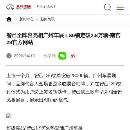
新闻中心
新闻简讯
智己全阵容亮相广州车展 LS6锁定破2.8万辆-南宫
28官方网站
2026/04/19
分享到
上市一个月，智己LS6锁单突破28000辆。广州车展期
间，品牌代言人金晨更是亲临展台助阵，并在智己LS6交
付仪式为用户递上签名钥匙卡。智己携三款车型亮相全部
亮相展台，展示出All in的底气。
超级爆品“智己LS6”火热登陆广州车展