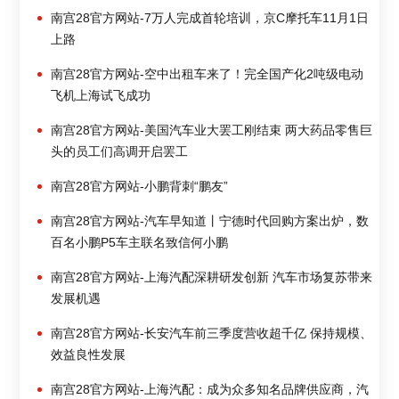
南宫28官方网站-7万人完成首轮培训，京C摩托车11月1日
上路
南宫28官方网站-空中出租车来了！完全国产化2吨级电动
飞机上海试飞成功
南宫28官方网站-美国汽车业大罢工刚结束 两大药品零售巨
头的员工们高调开启罢工
南宫28官方网站-小鹏背刺“鹏友”
南宫28官方网站-汽车早知道丨宁德时代回购方案出炉，数
百名小鹏P5车主联名致信何小鹏
南宫28官方网站-上海汽配深耕研发创新 汽车市场复苏带来
发展机遇
南宫28官方网站-长安汽车前三季度营收超千亿 保持规模、
效益良性发展
南宫28官方网站-上海汽配：成为众多知名品牌供应商，汽