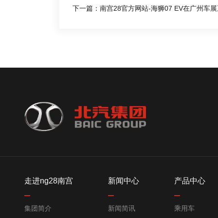
下一篇：南宫28官方网站-海狮07 EV在广州车展
走进ng28南宫
新闻中心
产品中心
集团简介
新闻简讯
乘用车