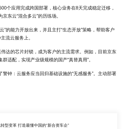
600个应用完成跨国部署，核心业务在8天完成稳定迁移，
为京东云“混合多云”的历练场。
云”的能力开放出来，并且主打“生态开放”策略，帮助客户
各种主流云服务上。
为英伟达的芯片封锁，成为客户的主流需求。例如，目前京东
集群适配，实现产业级规模的国产“真替真用”。
了警钟：云服务应当回归基础设施的“无感服务”。主动部署
转型变革 打造最懂中国的“新合资车企”