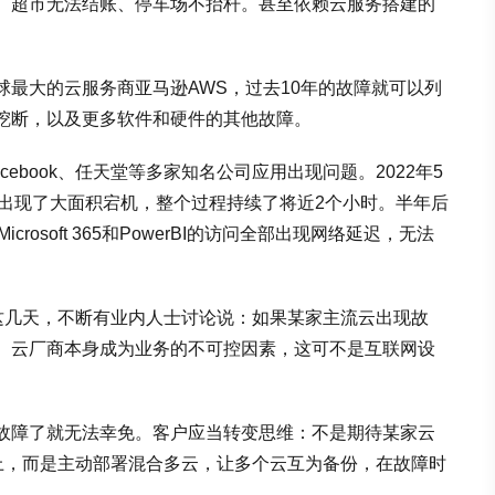
、超市无法结账、停车场不抬杆。甚至依赖云服务搭建的
最大的云服务商亚马逊AWS，过去10年的故障就可以列
挖断，以及更多软件和硬件的其他故障。
acebook、任天堂等多家知名公司应用出现问题。2022年5
围内出现了大面积宕机，整个过程持续了将近2个小时。半年后
crosoft 365和PowerBI的访问全部出现网络延迟，无法
这几天，不断有业内人士讨论说：如果某家主流云出现故
。云厂商本身成为业务的不可控因素，这可不是互联网设
故障了就无法幸免。客户应当转变思维：不是期待某家云
云上，而是主动部署混合多云，让多个云互为备份，在故障时