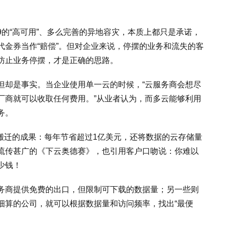
的“高可用”、多么完善的异地容灾，本质上都只是承诺，
代金券当作“赔偿”。但对企业来说，停摆的业务和流失的客
防止业务停摆，才是正确的思路。
但却是事实。当企业使用单一云的时候，“云服务商会想尽
厂商就可以收取任何费用。”从业者认为，而多云能够利用
务。
AWS搬迁的成果：每年节省超过1亿美元，还将数据的云存储量
期流传甚广的《下云奥德赛》，也引用客户口吻说：你难以
少钱！
务商提供免费的出口，但限制可下载的数据量；另一些则
细算的公司，就可以根据数据量和访问频率，找出“最便