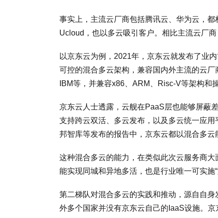
事实上，主流云厂商包括腾讯云、华为云，都构
Ucloud，也以多云吸引客户。相比主流云
以京东云为例，2021年，京东云就发布了业
可控的混合多云架构，兼容国内外主流的云厂商，
IBM等，并兼容x86、ARM、Risc-V等架
京东云人士透露，云舰在PaaS层也能够屏蔽
支持跨云双活、多云发布，以及多云统一应用平台
邦智库等发布的报告中，京东云都以混合多云
这种混合多云的能力，在类似此次云服务商大
能实现同城和异地多活，也是行业唯一可实施“
第二梯队对混合多云的实践和推动，源自自身
外多个国家并没有京东云自己的IaaS设施。京