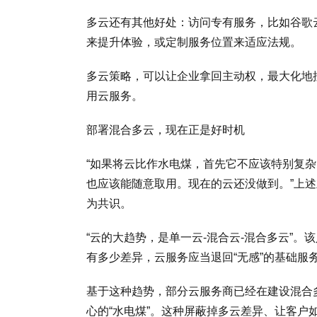
多云还有其他好处：访问专有服务，比如谷歌
来提升体验，或定制服务位置来适应法规。
多云策略，可以让企业拿回主动权，最大化地
用云服务。
部署混合多云，现在正是好时机
“如果将云比作水电煤，首先它不应该特别复杂，
也应该能随意取用。现在的云还没做到。”上
为共识。
“云的大趋势，是单一云-混合云-混合多云”
有多少差异，云服务应当退回“无感”的基础服
基于这种趋势，部分云服务商已经在建设混合
心的“水电煤”。这种屏蔽掉多云差异、让客户如