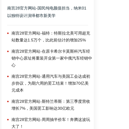
南宫28官方网站-国民纯电颜值担当，纳米01
以独特设计演绎都市新美学
南宫28官方网站-福特：特斯拉北美可用超充
站数量达1.5万个，比此前估计的增加25%
南宫28官方网站-在原卡希尔卡莫斯科汽车经
销中心原址将重装开业第一家中俄汽车经销中
心
南宫28官方网站-通用汽车与美国工会达成初
步协议，为期六周的罢工结束！增加70亿美
元成本
南宫28官方网站-斯特兰蒂斯：第三季度营收
增长7%，美国罢工影响达30亿欧元
南宫28官方网站-周周抽半价车！奔腾这波玩
大了！