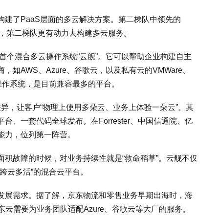
建了PaaS层面的多云解决方案。第二梯队中领先的
厂商，第二梯队更有动力去构建多云服务。
内首个混合多云操作系统“云舰”。它可以帮助企业构建自主
如AWS、Azure、谷歌云，以及私有云的VMWare、
构和操作系统，是目前兼容最多的平台。
差异，让客户“物理上使用多朵云、业务上体验一朵云”。其
、一套代码全球发布。在Forrester、中国信通院、亿
能力，位列第一阵营。
面积故障的时候，对业务持续性就是“救命稻草”。云舰不仅
跨云多活”的混合云平台。
发展需求。据了解，京东物流和零售业务早期出海时，海
东云需要为业务团队适配Azure、谷歌云等大厂的服务。