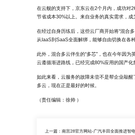
在云舰的支持下，京东云在2个月内，成功对2
节省成本30%以上。来自业务的真实需求，成
在经过自身历练后，这些云厂商开始将“混合多
从IaaS到SaaS全面解绑，能够自由切换在
此外，混合多云伴生的“多芯”，也在今年因
云遵循渐进路线，已经完成80%应用的国产化
如此来看，云服务的故障未尝不是帮企业敲醒
多云，现在正是最好的时候。
（责任编辑：徐帅 ）
上一篇：南宫28官方网站-广汽丰田全面推进智电