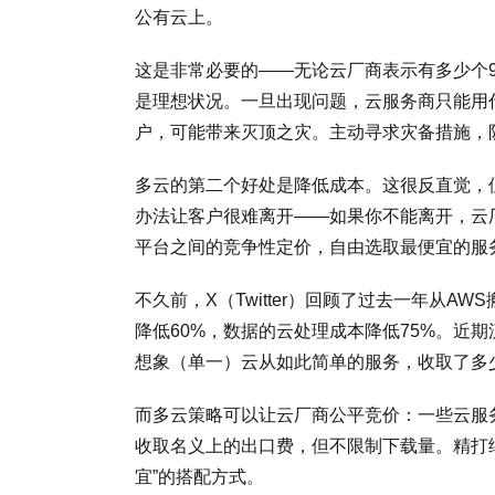
公有云上。
这是非常必要的——无论云厂商表示有多少个9
是理想状况。一旦出现问题，云服务商只能用
户，可能带来灭顶之灾。主动寻求灾备措施，
多云的第二个好处是降低成本。这很反直觉，
办法让客户很难离开——如果你不能离开，云
平台之间的竞争性定价，自由选取最便宜的服
不久前，X（Twitter）回顾了过去一年从
降低60%，数据的云处理成本降低75%。近
想象（单一）云从如此简单的服务，收取了多
而多云策略可以让云厂商公平竞价：一些云服
收取名义上的出口费，但不限制下载量。精打
宜”的搭配方式。