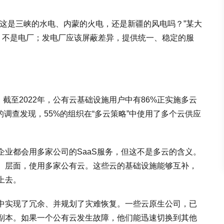
心这是三峡的水电、内蒙的火电，还是新疆的风电吗？”某大
，不是电厂；发电厂应该屏蔽差异，提供统一、稳定的服
，截至2022年，公有云基础设施用户中有86%正实施多云
的调查发现，55%的组织在“多云策略”中使用了多个云供应
业都会用多家公司的SaaS服务，但这不是多云的含义。
）层面，使用多家公有云。这些云的基础设施能够互补，
上去。
中实现了冗余、并规划了灾难恢复。一些云原生公司，已
副本。如果一个公有云发生故障，他们能迅速切换到其他