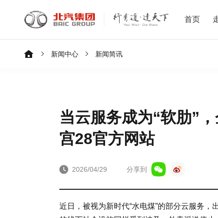
首页
新闻中心
新闻简讯
当云服务成为“软肋”，
宫28官方网站
2026/04/29
分享到
近日，被视为新时代“水电煤”的部分云服务