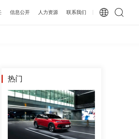
任
信息公开
人力资源
联系我们
热门