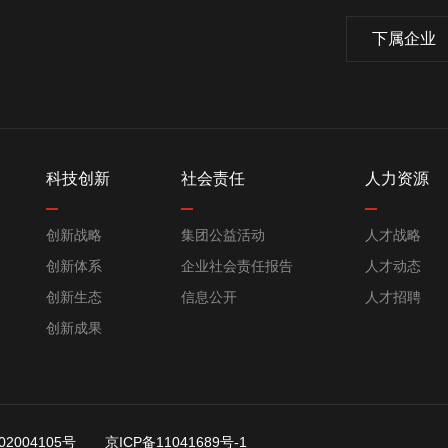
下属企业
科技创新
社会责任
人力资源
创新战略
集团公益活动
人才战略
创新体系
企业社会责任报告
人才动态
创新生态
信息公开
人才招聘
创新成果
2004105号
京ICP备11041689号-1