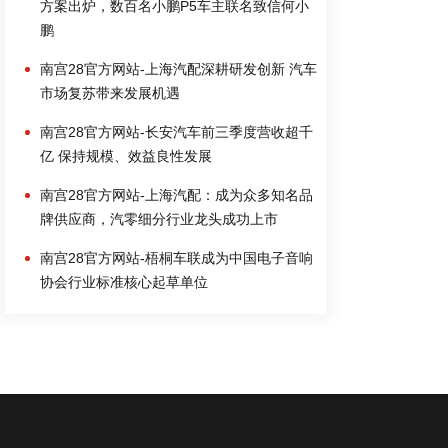
方案出炉，数百名小鹏P5车主联名致信何小
鹏
南宫28官方网站-上海汽配深耕研发创新 汽车
市场复苏带来发展机遇
南宫28官方网站-长安汽车前三季度营收超千
亿 保持规模、效益良性发展
南宫28官方网站-上海汽配：成为众多知名品
牌供应商，汽零细分行业龙头成功上市
南宫28官方网站-梧桐车联成为中国电子音响
协会行业标准核心起草单位