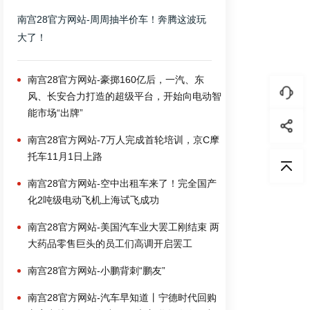
南宫28官方网站-周周抽半价车！奔腾这波玩
大了！
南宫28官方网站-豪掷160亿后，一汽、东
风、长安合力打造的超级平台，开始向电动智
能市场“出牌”
南宫28官方网站-7万人完成首轮培训，京C摩
托车11月1日上路
南宫28官方网站-空中出租车来了！完全国产
化2吨级电动飞机上海试飞成功
南宫28官方网站-美国汽车业大罢工刚结束 两
大药品零售巨头的员工们高调开启罢工
南宫28官方网站-小鹏背刺“鹏友”
南宫28官方网站-汽车早知道丨宁德时代回购