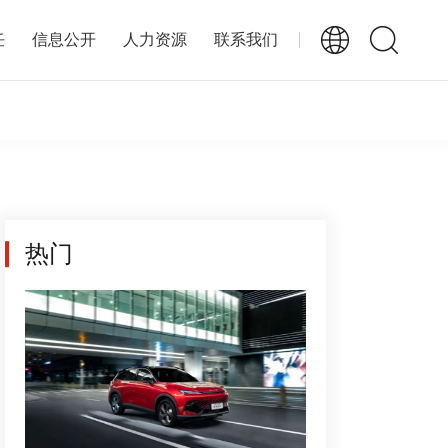
任
信息公开
人力资源
联系我们
热门