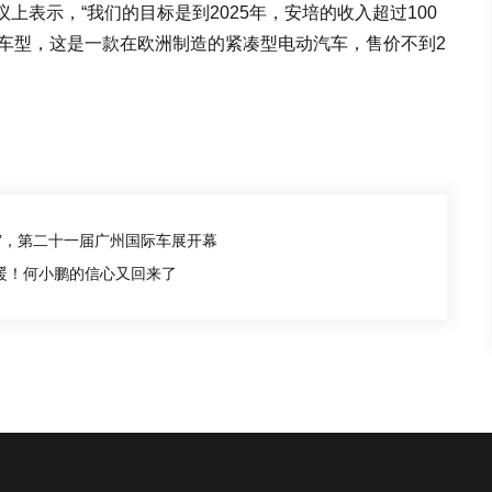
表示，“我们的目标是到2025年，安培的收入超过100
gend车型，这是一款在欧洲制造的紧凑型电动汽车，售价不到2
火”，第二十一届广州国际车展开幕
回暖！何小鹏的信心又回来了