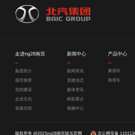
走进ng28南宫
新闻中心
产品中心
集团简介
新闻简讯
乘用车
领导致辞
党建动态
商用车
党的建设
媒体资讯
企业文化
精彩看点
发展历程
视频中心
版权所有 @2023ng28南宫娱乐官网
京公网安备 1101130