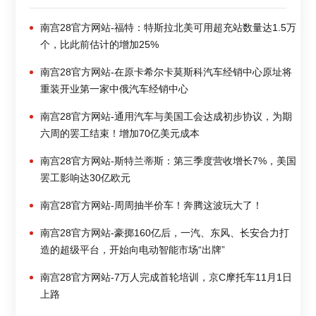
南宫28官方网站-福特：特斯拉北美可用超充站数量达1.5万
个，比此前估计的增加25%
南宫28官方网站-在原卡希尔卡莫斯科汽车经销中心原址将
重装开业第一家中俄汽车经销中心
南宫28官方网站-通用汽车与美国工会达成初步协议，为期
六周的罢工结束！增加70亿美元成本
南宫28官方网站-斯特兰蒂斯：第三季度营收增长7%，美国
罢工影响达30亿欧元
南宫28官方网站-周周抽半价车！奔腾这波玩大了！
南宫28官方网站-豪掷160亿后，一汽、东风、长安合力打
造的超级平台，开始向电动智能市场“出牌”
南宫28官方网站-7万人完成首轮培训，京C摩托车11月1日
上路