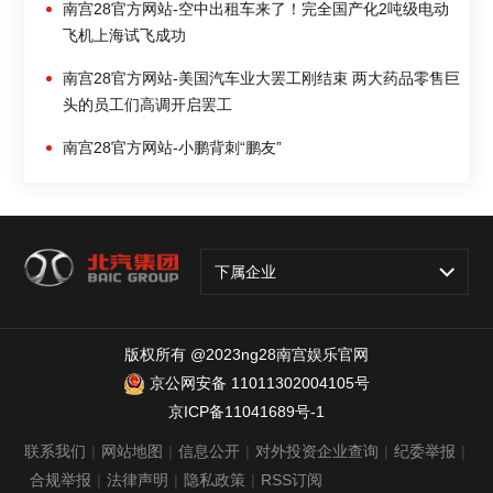
南宫28官方网站-空中出租车来了！完全国产化2吨级电动
飞机上海试飞成功
南宫28官方网站-美国汽车业大罢工刚结束 两大药品零售巨
头的员工们高调开启罢工
南宫28官方网站-小鹏背刺“鹏友”
下属企业
版权所有 @2023ng28南宫娱乐官网
京公网安备 11011302004105号
京ICP备11041689号-1
联系我们
|
网站地图
|
信息公开
|
对外投资企业查询
|
纪委举报
|
合规举报
|
法律声明
|
隐私政策
|
RSS订阅