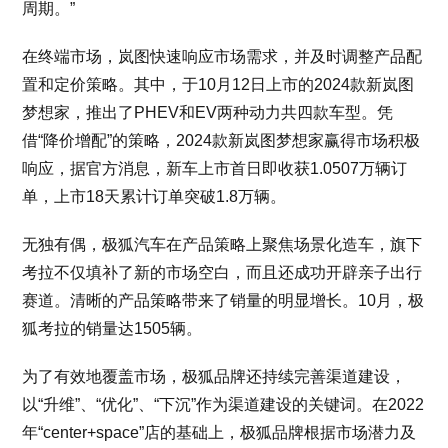
周期。”
在终端市场，岚图快速响应市场需求，并及时调整产品配
置和定价策略。其中，于10月12日上市的2024款新岚图
梦想家，推出了PHEV和EV两种动力共四款车型。凭
借“降价增配”的策略，2024款新岚图梦想家赢得市场积极
响应，据官方消息，新车上市首日即收获1.0507万辆订
单，上市18天累计订单突破1.8万辆。
无独有偶，极狐汽车在产品策略上聚焦场景化造车，旗下
考拉不仅填补了新的市场空白，而且还成功开辟亲子出行
赛道。清晰的产品策略带来了销量的明显增长。10月，极
狐考拉的销量达1505辆。
为了有效地覆盖市场，极狐品牌还持续完善渠道建设，
以“升维”、“优化”、“下沉”作为渠道建设的关键词。在2022
年“center+space”店的基础上，极狐品牌根据市场潜力及