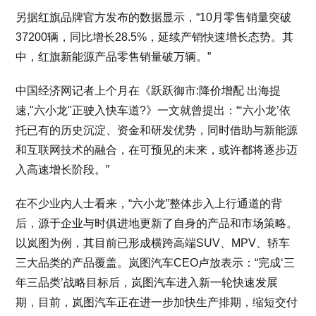
另据红旗品牌官方发布的数据显示，“10月零售销量突破
37200辆，同比增长28.5%，延续产销快速增长态势。其
中，红旗新能源产品零售销量破万辆。”
中国经济网记者上个月在《跃跃御市:降价增配 出海提
速,"六小龙"正驶入快车道?》一文就曾提出：“‘六小龙’依
托已有的历史沉淀、资金和研发优势，同时借助与新能源
和互联网技术的融合，在可预见的未来，或许都将逐步迈
入高速增长阶段。”
在不少业内人士看来，“六小龙”整体步入上行通道的背
后，源于企业与时俱进地更新了自身的产品和市场策略。
以岚图为例，其目前已形成横跨高端SUV、MPV、轿车
三大品类的产品覆盖。岚图汽车CEO卢放表示：“完成‘三
年三品类’战略目标后，岚图汽车进入新一轮快速发展
期，目前，岚图汽车正在进一步加快生产排期，缩短交付