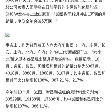
6000辆的关口。不止于此，岚图汽车总经理助理、销售
总公司负责人邵明峰在日前举行的东风智能化新能源
SHOW发布会上放出豪言：“岚图将于12月冲击1万辆的月
销量，争取全年突破5万辆。”
事实上，作为背靠着国内六大汽车集团（一汽、东风、长
安、上汽、北汽、广汽）的“创二代”新能源车企，“六小
龙”近来基本都呈现出逐月递增的势头。数据显示，10
月，岚图、智己、阿维塔和极狐的销量分别为6067辆、
4018辆、3888辆、1868辆、3107辆，其中岚图、智己和
极狐同比分别增长138%、367.21 %、217%。
今年前10个月，岚图、智己和极狐的累计销量分别为
33529辆、19138辆、17608辆，其中岚图和智己同比分
别增长107%、386.11%。