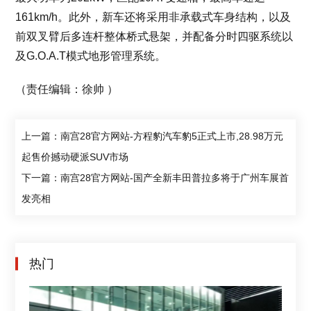
161km/h。此外，新车还将采用非承载式车身结构，以及
前双叉臂后多连杆整体桥式悬架，并配备分时四驱系统以
及G.O.A.T模式地形管理系统。
（责任编辑：徐帅 ）
上一篇：南宫28官方网站-方程豹汽车豹5正式上市,28.98万元
起售价撼动硬派SUV市场
下一篇：南宫28官方网站-国产全新丰田普拉多将于广州车展首
发亮相
热门