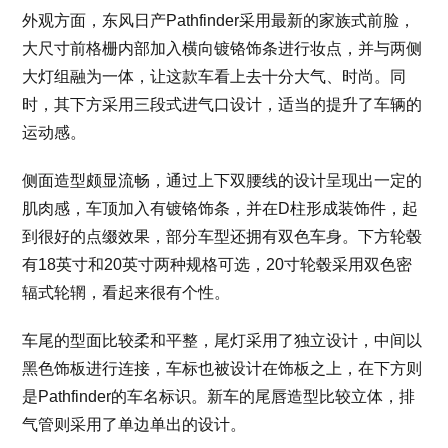
外观方面，东风日产Pathfinder采用最新的家族式前脸，
大尺寸前格栅内部加入横向镀铬饰条进行妆点，并与两侧
大灯组融为一体，让这款车看上去十分大气、时尚。同
时，其下方采用三段式进气口设计，适当的提升了车辆的
运动感。
侧面造型颇显流畅，通过上下双腰线的设计呈现出一定的
肌肉感，车顶加入有镀铬饰条，并在D柱形成装饰件，起
到很好的点缀效果，部分车型还拥有双色车身。下方轮毂
有18英寸和20英寸两种规格可选，20寸轮毂采用双色密
辐式轮辋，看起来很有个性。
车尾的型面比较柔和平整，尾灯采用了独立设计，中间以
黑色饰板进行连接，车标也被设计在饰板之上，在下方则
是Pathfinder的车名标识。新车的尾唇造型比较立体，排
气管则采用了单边单出的设计。