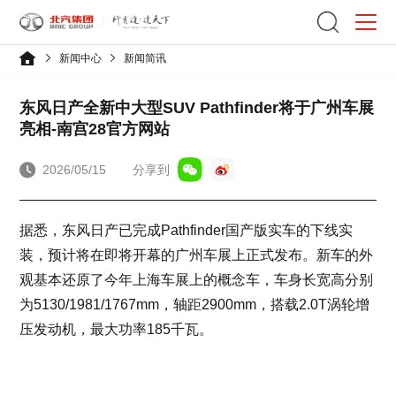
新闻中心
新闻简讯
东风日产全新中大型SUV Pathfinder将于广州车展
亮相-南宫28官方网站
2026/05/15
分享到
据悉，东风日产已完成Pathfinder国产版实车的下线实
装，预计将在即将开幕的广州车展上正式发布。新车的外
观基本还原了今年上海车展上的概念车，车身长宽高分别
为5130/1981/1767mm，轴距2900mm，搭载2.0T涡轮增
压发动机，最大功率185千瓦。