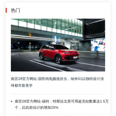
热门
南宫28官方网站-国民纯电颜值担当，纳米01以独特设计演
绎都市新美学
南宫28官方网站-福特：特斯拉北美可用超充站数量达1.5万
个，比此前估计的增加25%