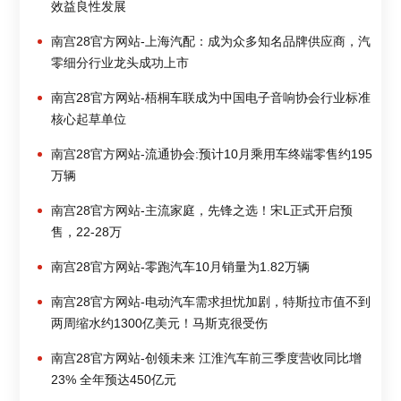
效益良性发展
南宫28官方网站-上海汽配：成为众多知名品牌供应商，汽
零细分行业龙头成功上市
南宫28官方网站-梧桐车联成为中国电子音响协会行业标准
核心起草单位
南宫28官方网站-流通协会:预计10月乘用车终端零售约195
万辆
南宫28官方网站-主流家庭，先锋之选！宋L正式开启预
售，22-28万
南宫28官方网站-零跑汽车10月销量为1.82万辆
南宫28官方网站-电动汽车需求担忧加剧，特斯拉市值不到
两周缩水约1300亿美元！马斯克很受伤
南宫28官方网站-创领未来 江淮汽车前三季度营收同比增
23% 全年预达450亿元