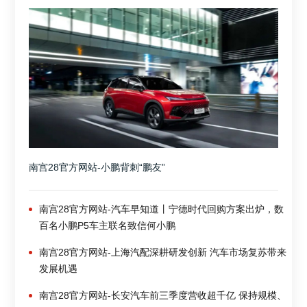
南宫28官方网站-小鹏背刺“鹏友”
南宫28官方网站-汽车早知道丨宁德时代回购方案出炉，数
百名小鹏P5车主联名致信何小鹏
南宫28官方网站-上海汽配深耕研发创新 汽车市场复苏带来
发展机遇
南宫28官方网站-长安汽车前三季度营收超千亿 保持规模、