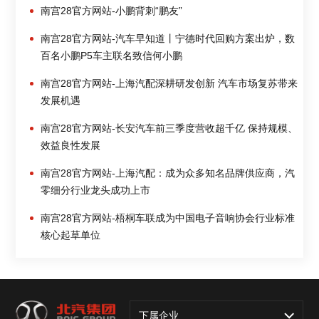
南宫28官方网站-小鹏背刺“鹏友”
南宫28官方网站-汽车早知道丨宁德时代回购方案出炉，数
百名小鹏P5车主联名致信何小鹏
南宫28官方网站-上海汽配深耕研发创新 汽车市场复苏带来
发展机遇
南宫28官方网站-长安汽车前三季度营收超千亿 保持规模、
效益良性发展
南宫28官方网站-上海汽配：成为众多知名品牌供应商，汽
零细分行业龙头成功上市
南宫28官方网站-梧桐车联成为中国电子音响协会行业标准
核心起草单位
下属企业