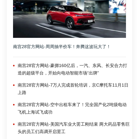
南宫28官方网站-周周抽半价车！奔腾这波玩大了！
南宫28官方网站-豪掷160亿后，一汽、东风、长安合力打
造的超级平台，开始向电动智能市场“出牌”
南宫28官方网站-7万人完成首轮培训，京C摩托车11月1日
上路
南宫28官方网站-空中出租车来了！完全国产化2吨级电动
飞机上海试飞成功
南宫28官方网站-美国汽车业大罢工刚结束 两大药品零售巨
头的员工们高调开启罢工