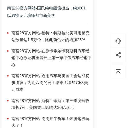
南宫28官方网站-国民纯电颜值担当，纳米01
以独特设计演绎都市新美学
南宫28官方网站-福特：特斯拉北美可用超充
站数量达1.5万个，比此前估计的增加25%
南宫28官方网站-在原卡希尔卡莫斯科汽车经
销中心原址将重装开业第一家中俄汽车经销中
心
南宫28官方网站-通用汽车与美国工会达成初
步协议，为期六周的罢工结束！增加70亿美
元成本
南宫28官方网站-斯特兰蒂斯：第三季度营收
增长7%，美国罢工影响达30亿欧元
南宫28官方网站-周周抽半价车！奔腾这波玩
大了！