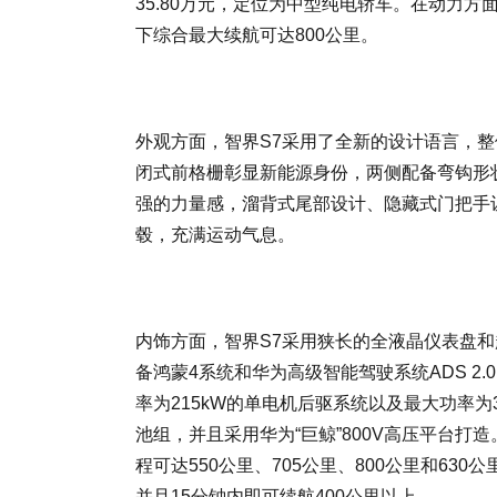
35.80万元，定位为中型纯电轿车。在动力方
下综合最大续航可达800公里。
外观方面，智界S7采用了全新的设计语言，
闭式前格栅彰显新能源身份，两侧配备弯钩形
强的力量感，溜背式尾部设计、隐藏式门把手
毂，充满运动气息。
内饰方面，智界S7采用狭长的全液晶仪表盘
备鸿蒙4系统和华为高级智能驾驶系统ADS 2
率为215kW的单电机后驱系统以及最大功率为
池组，并且采用华为“巨鲸”800V高压平台打
程可达550公里、705公里、800公里和63
并且15分钟内即可续航400公里以上。