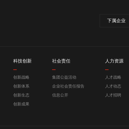
下属企业
科技创新
社会责任
人力资源
创新战略
集团公益活动
人才战略
创新体系
企业社会责任报告
人才动态
创新生态
信息公开
人才招聘
创新成果