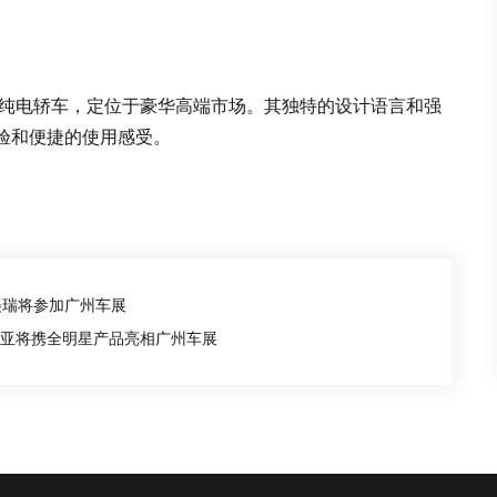
型纯电轿车，定位于豪华高端市场。其独特的设计语言和强
验和便捷的使用感受。
美瑞将参加广州车展
，起亚将携全明星产品亮相广州车展