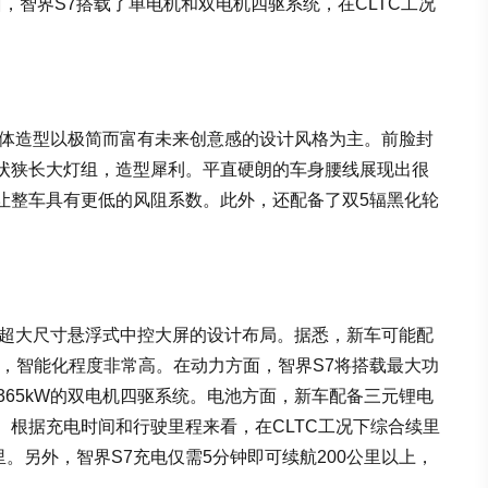
面，智界S7搭载了单电机和双电机四驱系统，在CLTC工况
整体造型以极简而富有未来创意感的设计风格为主。前脸封
状狭长大灯组，造型犀利。平直硬朗的车身腰线展现出很
让整车具有更低的风阻系数。此外，还配备了双5辐黑化轮
和超大尺寸悬浮式中控大屏的设计布局。据悉，新车可能配
.0，智能化程度非常高。在动力方面，智界S7将搭载最大功
365kW的双电机四驱系统。电池方面，新车配备三元锂电
造。根据充电时间和行驶里程来看，在CLTC工况下综合续里
0公里。另外，智界S7充电仅需5分钟即可续航200公里以上，