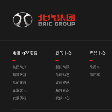
走进ng28南宫
新闻中心
产品中心
集团简介
新闻简讯
乘用车
领导致辞
党建动态
商用车
党的建设
媒体资讯
企业文化
精彩看点
发展历程
视频中心