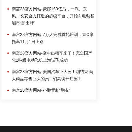
南宫28官方网站-豪掷160亿后，一汽、东
风、长安合力打造的超级平台，开始向电动智
能市场“出牌”
南宫28官方网站-7万人完成首轮培训，京C摩
托车11月1日上路
南宫28官方网站-空中出租车来了！完全国产
化2吨级电动飞机上海试飞成功
南宫28官方网站-美国汽车业大罢工刚结束 两
大药品零售巨头的员工们高调开启罢工
南宫28官方网站-小鹏背刺“鹏友”