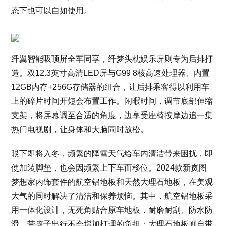
态下也可以自如使用。
纤翼智能吸顶屏全车同享，纤梦头枕娱乐屏则专为后排打
造。双12.3英寸高清LED屏与G99 8核高速处理器、内置
12GB内存+256G存储器的组合，让后排乘客得以利用车
上的碎片时间开短会布置工作。闲暇时间，调节底部伸缩
支架，将屏幕调至合适的角度，边享受座椅按摩边追一集
热门电视剧，让身体和大脑同时放松。
眼下即将入冬，频繁的降雪天气给车内清洁带来困扰，即
使加装脚垫，也会因频繁上下车而移位。2024款新岚图
梦想家内饰套件的航空铝地板和天然大理石地板，在美观
大气的同时解决了清洁和保养烦恼。其中，航空铝地板采
用一体化设计，无死角贴合原车地板，耐磨耐刮、防水防
滑，带孩子出行不会增加打理的负担；大理石地板则自带