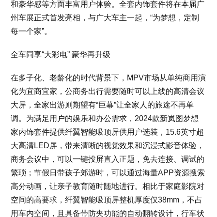
和豪华感等方面丰富用户体验。全套内饰套件将在本届广
州车展正式首发亮相，与广大车主一起，“为梦想，定制
每一个家”。
全车同享“大彩电” 豪华再升级
在多子化、老龄化的时代背景下，MPV市场从单纯商用演
化为宜商宜家，公商务出行需要随时可以上线的高清会议
大屏，全家出游则期望有“巨幕”让全家人的旅途不再单
调。为满足用户的娱乐和办公需求，2024款新岚图梦想
家内饰套件提供纤翼智能吸顶屏供用户选装，15.6英寸超
大高清LED屏，带来清晰的视觉效果和沉浸式影音体验，
商务会议中，可以一键投屏直入正题，免去连接、调试的
繁琐；节假日带孩子郊游时，可以通过海量APP资源搜索
高分动画，让亲子教育随时随地进行。相比于家庭影院对
空间的高要求，纤翼智能吸顶屏整机厚度仅38mm，不占
用车内空间，且具备带防夹功能的自动翻转设计，行车状