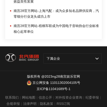
效益良性发展
南宫28官方网站-上海汽配：成为众多知名品牌供应商，汽
零细分行业龙头成功上市
南宫28官方网站-梧桐车联成为中国电子音响协会行业标准
核心起草单位
下属企业
版权所有 @2023ng28南宫娱乐官网
京公网安备 11011302004105号
京ICP备11041689号-1
联系我们
|
网站地图
|
信息公开
|
对外投资企业查询
|
纪委举报
|
合规举报
|
法律声明
|
隐私政策
|
RSS订阅