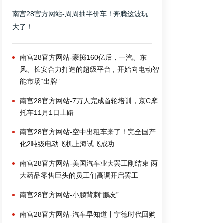
南宫28官方网站-周周抽半价车！奔腾这波玩
大了！
南宫28官方网站-豪掷160亿后，一汽、东
风、长安合力打造的超级平台，开始向电动智
能市场“出牌”
南宫28官方网站-7万人完成首轮培训，京C摩
托车11月1日上路
南宫28官方网站-空中出租车来了！完全国产
化2吨级电动飞机上海试飞成功
南宫28官方网站-美国汽车业大罢工刚结束 两
大药品零售巨头的员工们高调开启罢工
南宫28官方网站-小鹏背刺“鹏友”
南宫28官方网站-汽车早知道丨宁德时代回购