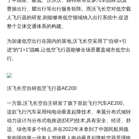
了中国星、极氪、沃尔沃、路特斯等众多汽车品牌,以及
曹操出行、耀出行等出行服务矩阵。而沃飞长空对低空载
人飞行器的研发,则能够将低空领域纳入出行系统中,促进
整个立体交通体系的构建。
为加速低空出行在国内的落地,沃飞长空采用了“自研+引
进”的“1+1”战略,让低空飞行器能够全场景覆盖城市低空出
行。
沃飞长空自研低空飞行器AE200
一方面,沃飞长空自主研发了旗下首款飞行汽车AE200。
这款飞行汽车采用纯电动垂直起降技术、单翼分布式倾转
动力设计与分布式电推进(DEP)技术,具有安全、经济、舒
适、绿色等多个特点,并在2022年末拿到了中国民航局颁
发的国内第一张有人驾驶载人电动垂直起降航空器受理申