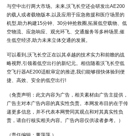
与空中出行两大市场。未来,沃飞长空还会研发出AE200
的载人或者载物版本,以及应用于应急救援和医疗场景的
机型,助力构建15分钟、30分钟抢救圈,拓展低空载物、低
空物流、应急响应、观光环飞、交通服务等多种场景,催
生低空经济,助力未来立体交通的发展。
可以看到,沃飞长空正在以其卓越的技术实力和前瞻的战
略视野,引领着低空出行的新纪元。相信随着沃飞长空低
空飞行器AE200适航审定的推进,我们能够很快体验到便
捷、高效、安全的低空出行!
（免责声明：此文内容为广告，相关素材由广告主提供，
广告主对本广告内容的真实性负责。本网发布目的在于传
递更多信息，并不代表本网赞同其观点和对其真实性负
责，请自行核实相关内容。广告内容仅供读者参考。）
（责任编辑：董萍萍 ）