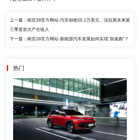
上一篇：南宫28官方网站-汽车创收55.1万美元，法拉第未来第
三季度首次产生收入
下一篇：南宫28官方网站-新能源汽车发展如何实现“加速跑”？
热门